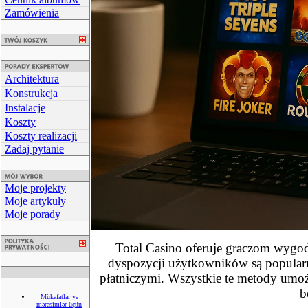
Zamówienia
Architektura
Konstrukcja
Instalacje
Koszty
Koszty realizacji
Zadaj pytanie
Moje projekty
Moje artykuły
Moje porady
Total Casino oferuje graczom wygodn
dyspozycji użytkowników są popularn
płatniczymi. Wszystkie te metody umożl
b
Mükafatlar və
mərasimlər üçün