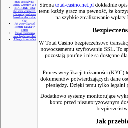
mərc strategiyası:
Strona
total-casino.net.pl
dokładnie opis
Oscar, Grammy və s
HEADLINE: What
temu każdy gracz ma pewność, że korzys
the stars whispered.
Choosing perfumes
na szybkie zrealizowanie wpłaty
based on the zodiac
sign
Jak zweryfikować
licencję kasyna w
Bezpieczeńs
Polsce
İdman mərclərinə
necə başlamaq olar?
Allergy in an infant
W Total Casino bezpieczeństwo transakcj
nowoczesnemu szyfrowaniu SSL. To spr
pozostają poufne i nie są dostępne dl
Proces weryfikacji tożsamości (KYC) 
dokumentów potwierdzających dane osob
pieniędzy. Dzięki temu tylko legalni
Dodatkowo systemy monitorujące wykryw
konto przed nieautoryzowanym dost
bezpieczeństw
Jak przebi