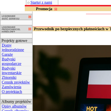
Startuj z nami
Promocja
Przewodnik po bezpiecznych płatnościach w 
Projekty gotowe
Domy
jednorodzinne
Garaże
Budynki
gospodarcze
Budynki
inwentarskie
Zbiorniki
Cennik projektów
Zamówienia
O projektach
Albumy projektów
Opisy albumów
Cennik albumów