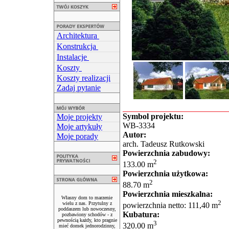
Architektura
Konstrukcja
Instalacje
Koszty
Koszty realizacji
Zadaj pytanie
Symbol projektu:
Moje projekty
WB-3334
Moje artykuły
Autor:
Moje porady
arch. Tadeusz Rutkowski
Powierzchnia zabudowy:
2
133.00 m
Powierzchnia użytkowa:
2
88.70 m
Powierzchnia mieszkalna:
Własny dom to marzenie
2
wielu z nas. Przytulny z
powierzchnia netto: 111,40 m
poddaszem lub nowoczesny,
Kubatura:
pozbawiony schodów - z
pewnością każdy, kto pragnie
3
320.00 m
mieć domek jednorodzinny,