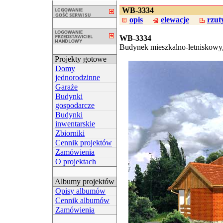
WB-3334
opis
elewacje
rzut
WB-3334
Budynek mieszkalno-letniskowy
Projekty gotowe
Domy
jednorodzinne
Garaże
Budynki
gospodarcze
Budynki
inwentarskie
Zbiorniki
Cennik projektów
Zamówienia
O projektach
Albumy projektów
Opisy albumów
Cennik albumów
Zamówienia