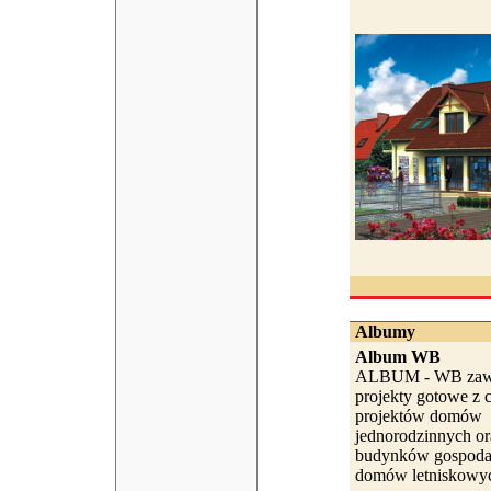
Albumy
Album WB
ALBUM - WB zawi
projekty gotowe z c
projektów domów
jednorodzinnych or
budynków gospodar
domów letniskowyc