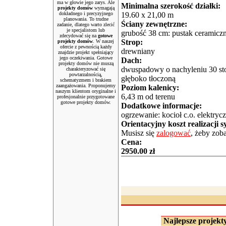
ma w głowie jego zarys. Ale
Minimalna szerokość działki:
projekty domów
wymagają
dokładnego i precyzyjnego
19.60 x 21,00 m
planowania. To trudne
Ściany zewnętrzne:
zadanie, dlatego warto zlecić
je specjalistom lub
grubość 38 cm: pustak ceramiczn
zdecydować się na
gotowe
Strop:
projekty domów
. W naszej
ofercie z pewnością każdy
drewniany
znajdzie projekt spełniający
jego oczekiwania. Gotowe
Dach:
projekty domów nie muszą
dwuspadowy o nachyleniu 30 sto
charakteryzować się
powtarzalnością,
głęboko tłoczoną
schematyzmem i brakiem
zaangażowania. Proponujemy
Poziom kalenicy:
naszym klientom oryginalne i
6,43 m od terenu
profesjonalnie przygotowane
gotowe projekty domów.
Dodatkowe informacje:
ogrzewanie: kocioł c.o. elektryc
Orientacyjny koszt realizacji 
Musisz się
zalogować
, żeby zob
Cena:
2950.00 zł
Najlepsze projekty