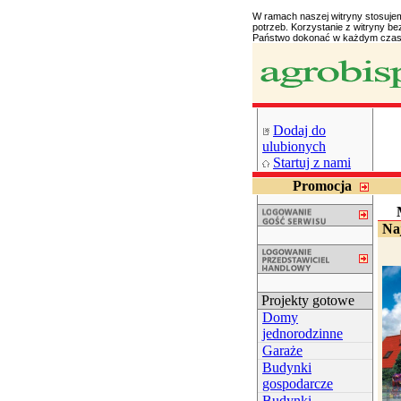
W ramach naszej witryny stosuje
potrzeb. Korzystanie z witryny 
Państwo dokonać w każdym czasi
Dodaj do
ulubionych
Startuj z nami
Promocja
Naj
Projekty gotowe
Domy
jednorodzinne
Garaże
Budynki
gospodarcze
Budynki