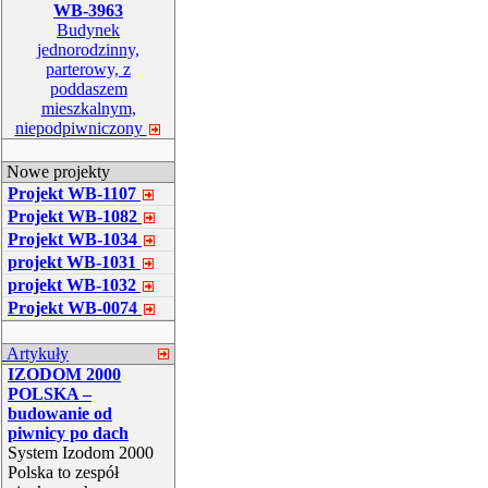
WB-3963
Budynek
jednorodzinny,
parterowy, z
poddaszem
mieszkalnym,
niepodpiwniczony
Nowe projekty
Projekt WB-1107
Projekt WB-1082
Projekt WB-1034
projekt WB-1031
projekt WB-1032
Projekt WB-0074
Artykuły
IZODOM 2000
POLSKA –
budowanie od
piwnicy po dach
System Izodom 2000
Polska to zespół