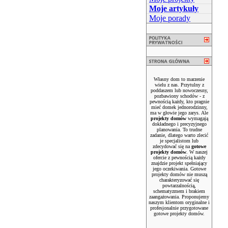
Moje artykuły
Moje porady
Własny dom to marzenie
wielu z nas. Przytulny z
poddaszem lub nowoczesny,
pozbawiony schodów - z
pewnością każdy, kto pragnie
mieć domek jednorodzinny,
ma w głowie jego zarys. Ale
projekty domów
wymagają
dokładnego i precyzyjnego
planowania. To trudne
zadanie, dlatego warto zlecić
je specjalistom lub
zdecydować się na
gotowe
projekty domów
. W naszej
ofercie z pewnością każdy
znajdzie projekt spełniający
jego oczekiwania. Gotowe
projekty domów nie muszą
charakteryzować się
powtarzalnością,
schematyzmem i brakiem
zaangażowania. Proponujemy
naszym klientom oryginalne i
profesjonalnie przygotowane
gotowe projekty domów.