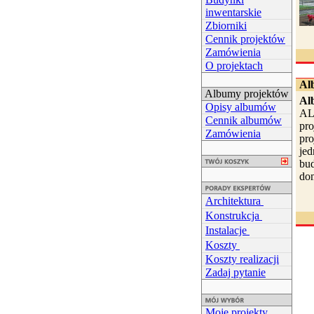
inwentarskie
Zbiorniki
Cennik projektów
Zamówienia
O projektach
Al
Albumy projektów
Al
Opisy albumów
AL
Cennik albumów
pro
Zamówienia
pr
jed
bu
dom
Architektura
Konstrukcja
Instalacje
Koszty
Koszty realizacji
Zadaj pytanie
Moje projekty