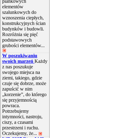
piankowych
elementów
szalunkowych do
wznoszenia ciepłych,
konstrukcyjnych ścian
budynków i budowli.
Rozróżnia się pięć
podstawowych
grubości elementów...
W poszukiwaniu
swoich marzeń
Każdy
z nas poszukuje
swojego miejsca na
ziemi, takiego, gdzie
czuje się dobrze, może
zapuścić w nim
„korzenie”, do którego
się przyjemnością
powraca.
Potrzebujemy
intymności, nastroju,
ciszy, a czasami
przestrzeni i ruchu.
Oczekujemy, że...