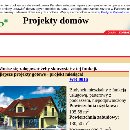
my pliki cookies w celu świadczenia Państwu usług na najwyższym poziomie, w tym w spos
bez zmiany ustawień dotyczących cookies oznacza, że będą one zamieszczane w Państwa 
e zmiany ustawień dotyczących cookies. Więcej szczegółów w naszej
Polityce Prywatnośc
Projekty domów
Musisz się zalogować żeby skorzystać z tej funkcji.
lepsze projekty gotowe - projekt miesiąca!
WB-0016
Budynek mieszkalny z funkcją
usługową, parterowy z
poddaszem, niepodpiwniczony
Powierzchnia użytkowa:
2
195,58 m
Powierzchnia zabudowy:
2
130,50 m
3