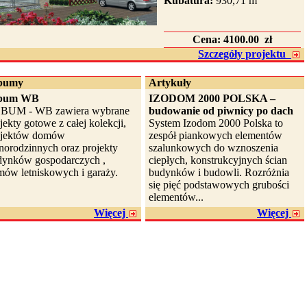
Kubatura:
930,71 m
Cena:
4100.00 zł
Szczegóły projektu
bumy
Artykuły
bum WB
IZODOM 2000 POLSKA –
BUM - WB zawiera wybrane
budowanie od piwnicy po dach
jekty gotowe z całej kolekcji,
System Izodom 2000 Polska to
ojektów domów
zespół piankowych elementów
norodzinnych oraz projekty
szalunkowych do wznoszenia
dynków gospodarczych ,
ciepłych, konstrukcyjnych ścian
ów letniskowych i garaży.
budynków i budowli. Rozróżnia
się pięć podstawowych grubości
elementów...
Więcej
Więcej