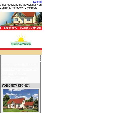
zamknij
ób dostosowany do indywidualnych
urządzeniu końcowym. Możecie
i
×
wwww.izokrak2000.pl
pustaki styropianowe do
budowy domów.
info@agrobisp.pl
Polecamy projekt