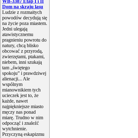
WB-3387 Etap I i II
Dom na skraju lasu
Ludzie z rozmaitych
powodów decydują się
na życie poza miastem.
Jedni ulegają
atawistycznemu
pragnieniu powrotu do
natury, chcą blisko
obcować z przyrodą,
zwierzętami, ptakami,
niebem, inni szukają
tam „świętego
spokoju” i prawdziwej
alienacji... Ale
wspólnym
mianownikiem tych
ucieczek jest to, że
każde, nawet
najpiękniejsze miasto
męczy nas ponad
miarę. Trudno w nim
odpocząć i znaleźć
wytchnienie.
Przyczyną eskapizmu