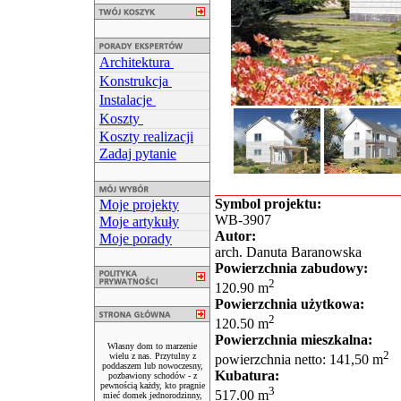
Architektura
Konstrukcja
Instalacje
Koszty
Koszty realizacji
Zadaj pytanie
Symbol projektu:
Moje projekty
WB-3907
Moje artykuły
Autor:
Moje porady
arch. Danuta Baranowska
Powierzchnia zabudowy:
2
120.90 m
Powierzchnia użytkowa:
2
120.50 m
Powierzchnia mieszkalna:
Własny dom to marzenie
2
wielu z nas. Przytulny z
powierzchnia netto: 141,50 m
poddaszem lub nowoczesny,
Kubatura:
pozbawiony schodów - z
pewnością każdy, kto pragnie
3
517.00 m
mieć domek jednorodzinny,