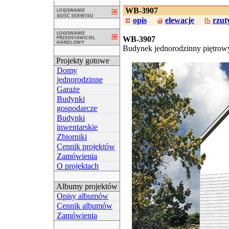
WB-3907
opis
elewacje
rzut
WB-3907
Budynek jednorodzinny piętrow
Projekty gotowe
Domy
jednorodzinne
Garaże
Budynki
gospodarcze
Budynki
inwentarskie
Zbiorniki
Cennik projektów
Zamówienia
O projektach
Albumy projektów
Opisy albumów
Cennik albumów
Zamówienia