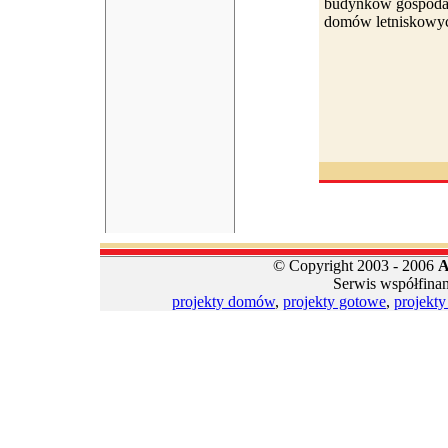
budynków gospodar
domów letniskowyc
© Copyright 2003 - 2006
A
Serwis współfina
projekty domów
,
projekty gotowe
,
projekt