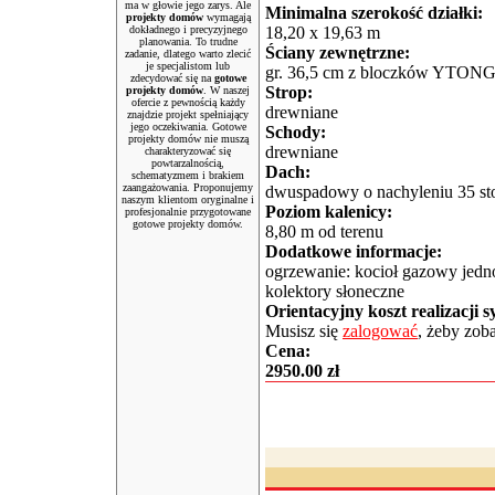
ma w głowie jego zarys. Ale
Minimalna szerokość działki:
projekty domów
wymagają
dokładnego i precyzyjnego
18,20 x 19,63 m
planowania. To trudne
Ściany zewnętrzne:
zadanie, dlatego warto zlecić
je specjalistom lub
gr. 36,5 cm z bloczków YTON
zdecydować się na
gotowe
Strop:
projekty domów
. W naszej
ofercie z pewnością każdy
drewniane
znajdzie projekt spełniający
jego oczekiwania. Gotowe
Schody:
projekty domów nie muszą
drewniane
charakteryzować się
powtarzalnością,
Dach:
schematyzmem i brakiem
zaangażowania. Proponujemy
dwuspadowy o nachyleniu 35 sto
naszym klientom oryginalne i
Poziom kalenicy:
profesjonalnie przygotowane
gotowe projekty domów.
8,80 m od terenu
Dodatkowe informacje:
ogrzewanie: kocioł gazowy jed
kolektory słoneczne
Orientacyjny koszt realizacji 
Musisz się
zalogować
, żeby zob
Cena:
2950.00 zł