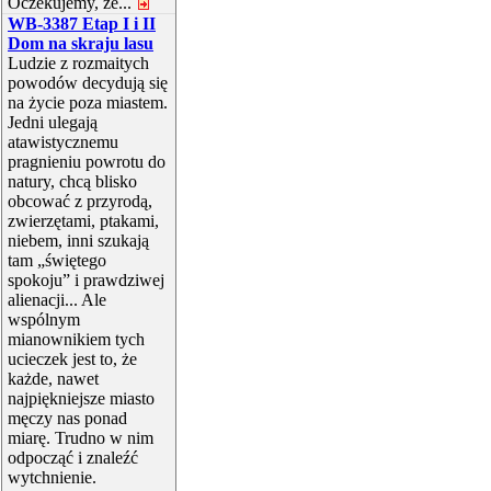
Oczekujemy, że...
WB-3387 Etap I i II
Dom na skraju lasu
Ludzie z rozmaitych
powodów decydują się
na życie poza miastem.
Jedni ulegają
atawistycznemu
pragnieniu powrotu do
natury, chcą blisko
obcować z przyrodą,
zwierzętami, ptakami,
niebem, inni szukają
tam „świętego
spokoju” i prawdziwej
alienacji... Ale
wspólnym
mianownikiem tych
ucieczek jest to, że
każde, nawet
najpiękniejsze miasto
męczy nas ponad
miarę. Trudno w nim
odpocząć i znaleźć
wytchnienie.