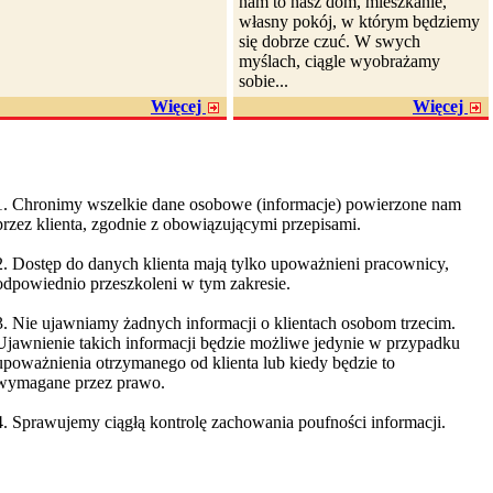
nam to nasz dom, mieszkanie,
własny pokój, w którym będziemy
się dobrze czuć. W swych
myślach, ciągle wyobrażamy
sobie...
Więcej
Więcej
1. Chronimy wszelkie dane osobowe (informacje) powierzone nam
przez klienta, zgodnie z obowiązującymi przepisami.
2. Dostęp do danych klienta mają tylko upoważnieni pracownicy,
odpowiednio przeszkoleni w tym zakresie.
3. Nie ujawniamy żadnych informacji o klientach osobom trzecim.
Ujawnienie takich informacji będzie możliwe jedynie w przypadku
upoważnienia otrzymanego od klienta lub kiedy będzie to
wymagane przez prawo.
4. Sprawujemy ciągłą kontrolę zachowania poufności informacji.