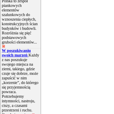
Polska to zespół
piankowych
elementów
szalunkowych do
wznoszenia ciepłych,
konstrukcyjnych ścian
budynków i budowli.
Rozróżnia się pięć
podstawowych
grubości elementów...
W poszukiwaniu
swoich marzeń
Każdy
z nas poszukuje
swojego miejsca na
ziemi, takiego, gdzie
czuje się dobrze, może
zapuścić w nim
„korzenie”, do którego
się przyjemnością
powraca.
Potrzebujemy
intymności, nastroju,
ciszy, a czasami
przestrzeni i ruchu.