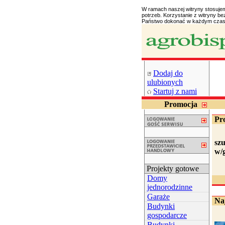
W ramach naszej witryny stosuje
potrzeb. Korzystanie z witryny 
Państwo dokonać w każdym czasi
Dodaj do
ulubionych
Startuj z nami
Promocja
Pr
sz
w/
Projekty gotowe
Domy
jednorodzinne
Garaże
Naj
Budynki
gospodarcze
Budynki