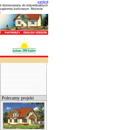
zamknij
ób dostosowany do indywidualnych
urządzeniu końcowym. Możecie
i
×
wwww.izokrak2000.pl
pustaki styropianowe do
budowy domów.
info@agrobisp.pl
Polecamy projekt