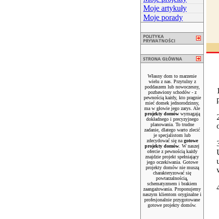
Moje artykuły
Moje porady
Własny dom to marzenie
wielu z nas. Przytulny z
poddaszem lub nowoczesny,
pozbawiony schodów - z
pewnością każdy, kto pragnie
mieć domek jednorodzinny,
ma w głowie jego zarys. Ale
projekty domów
wymagają
dokładnego i precyzyjnego
planowania. To trudne
zadanie, dlatego warto zlecić
je specjalistom lub
zdecydować się na
gotowe
projekty domów
. W naszej
ofercie z pewnością każdy
znajdzie projekt spełniający
jego oczekiwania. Gotowe
projekty domów nie muszą
charakteryzować się
powtarzalnością,
schematyzmem i brakiem
zaangażowania. Proponujemy
naszym klientom oryginalne i
profesjonalnie przygotowane
gotowe projekty domów.