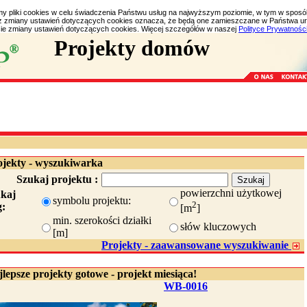
my pliki cookies w celu świadczenia Państwu usług na najwyższym poziomie, w tym w spos
bez zmiany ustawień dotyczących cookies oznacza, że będą one zamieszczane w Państwa 
e zmiany ustawień dotyczących cookies. Więcej szczegółów w naszej
Polityce Prywatnośc
Projekty domów
ojekty - wyszukiwarka
Szukaj projektu :
powierzchni użytkowej
ukaj
symbolu projektu:
2
g:
[m
]
min. szerokości działki
słów kluczowych
[m]
Projekty - zaawansowane wyszukiwanie
lepsze projekty gotowe - projekt miesiąca!
WB-0016