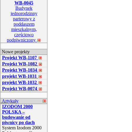
WB-0045
Budynek
jednorodzinny
parterowy z
poddaszem
mieszkalnym,
częściowo
podpiwniczony
Nowe projekty
Projekt WB-1107
Projekt WB-1082
Projekt WB-1034
projekt WB-1031
projekt WB-1032
Projekt WB-0074
Artykuły
IZODOM 2000
POLSKA –
budowanie od
piwnicy po dach
System Izodom 2000