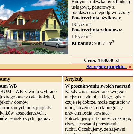
Budynek mieszkalny z funkcją
usługową, parterowy z
poddaszem, niepodpiwniczony
Powierzchnia użytkowa:
2
195,58 m
Powierzchnia zabudowy:
2
130,50 m
3
Kubatura:
930,71 m
Cena:
4100.00 zł
Szczegóły projektu
bumy
Artykuły
bum WB
W poszukiwaniu swoich marzeń
BUM - WB zawiera wybrane
Każdy z nas poszukuje swojego
jekty gotowe z całej kolekcji,
miejsca na ziemi, takiego, gdzie
ojektów domów
czuje się dobrze, może zapuścić w
norodzinnych oraz projekty
nim „korzenie”, do którego się
dynków gospodarczych ,
przyjemnością powraca.
ów letniskowych i garaży.
Potrzebujemy intymności, nastroju,
ciszy, a czasami przestrzeni i
ruchu. Oczekujemy, że zapewni