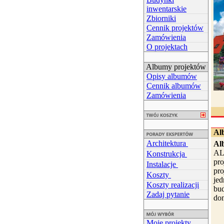
inwentarskie
Zbiorniki
Cennik projektów
Zamówienia
O projektach
Albumy projektów
Opisy albumów
Cennik albumów
Zamówienia
Al
Architektura
Al
AL
Konstrukcja
pro
Instalacje
pr
Koszty
jed
Koszty realizacji
bu
Zadaj pytanie
dom
Moje projekty