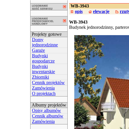
WB-3943
opis
elewacje
rzut
WB-3943
Budynek jednorodzinny, parter
Projekty gotowe
Domy
jednorodzinne
Garaże
Budynki
gospodarcze
Budynki
inwentarskie
Zbiorniki
Cennik projektów
Zamówienia
O projektach
Albumy projektów
Opisy albumów
Cennik albumów
Zamówienia