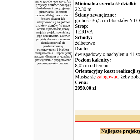
ma w głowie jego zarys. Ale
Minimalna szerokość działki:
projekty domów
wymagają
dokładnego i precyzyjnego
22.30 m
planowania. To trudne
Ściany zewnętrzne:
zadanie, dlatego warto zlecić
je specjalistom lub
grubość 36,5 cm bloczków Y
zdecydować się na
gotowe
Strop:
projekty domów
. W naszej
ofercie z pewnością każdy
TERIVA
znajdzie projekt spełniający
jego oczekiwania. Gotowe
Schody:
projekty domów nie muszą
żelbetowe
charakteryzować się
powtarzalnością,
Dach:
schematyzmem i brakiem
zaangażowania. Proponujemy
dwuspadowy o nachyleniu 41 st
naszym klientom oryginalne i
Poziom kalenicy:
profesjonalnie przygotowane
gotowe projekty domów.
8,05 m od terenu
Orientacyjny koszt realizacji 
Musisz się
zalogować
, żeby zob
Cena:
2950.00 zł
Najlepsze projekty