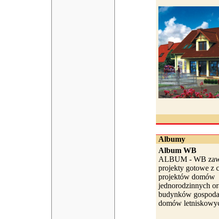
Albumy
Album WB
ALBUM - WB zawi
projekty gotowe z c
projektów domów
jednorodzinnych or
budynków gospodar
domów letniskowyc