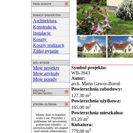
Architektura
Konstrukcja
Instalacje
Koszty
Koszty realizacji
Zadaj pytanie
Symbol projektu:
Moje projekty
WB-3943
Moje artykuły
Autor:
Moje porady
arch. Maria Gawor-Boroń
Powierzchnia zabudowy:
2
127.30 m
Powierzchnia użytkowa:
2
165.00 m
Powierzchnia mieszkalna:
Własny dom to marzenie
2
wielu z nas. Przytulny z
83.20 m
poddaszem lub nowoczesny,
Kubatura:
pozbawiony schodów - z
pewnością każdy, kto pragnie
3
779.00 m
mieć domek jednorodzinny,