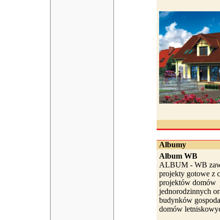
Albumy
Album WB
ALBUM - WB zawi
projekty gotowe z c
projektów domów
jednorodzinnych or
budynków gospodar
domów letniskowyc