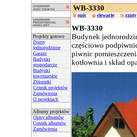
WB-3330
opis
elewacje
rzuty
WB-3330
Budynek jednorodzi
Projekty gotowe
Domy
częściowo podpiwnic
jednorodzinne
piwnic pomieszczeni
Garaże
Budynki
kotłownia i skład opa
gospodarcze
Budynki
inwentarskie
Zbiorniki
Cennik projektów
Zamówienia
O projektach
Albumy projektów
Opisy albumów
Cennik albumów
Zamówienia