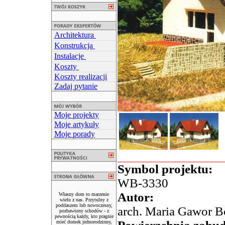
Architektura
Konstrukcja
Instalacje
Koszty
Koszty realizacji
Zadaj pytanie
Moje projekty
Moje artykuły
Moje porady
Symbol projektu:
WB-3330
Autor:
Własny dom to marzenie
wielu z nas. Przytulny z
poddaszem lub nowoczesny,
arch. Maria Gawor B
pozbawiony schodów - z
pewnością każdy, kto pragnie
mieć domek jednorodzinny,