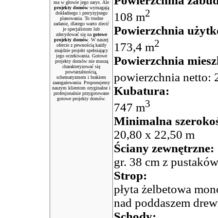
Powierzchnia zabu
ma w głowie jego zarys. Ale
projekty domów
wymagają
2
dokładnego i precyzyjnego
108 m
planowania. To trudne
zadanie, dlatego warto zlecić
Powierzchnia użyt
je specjalistom lub
zdecydować się na
gotowe
projekty domów
. W naszej
2
173,4 m
ofercie z pewnością każdy
znajdzie projekt spełniający
jego oczekiwania. Gotowe
Powierzchnia miesz
projekty domów nie muszą
charakteryzować się
powtarzalnością,
powierzchnia netto:
schematyzmem i brakiem
zaangażowania. Proponujemy
Kubatura:
naszym klientom oryginalne i
profesjonalnie przygotowane
gotowe projekty domów.
3
747 m
Minimalna szerokoś
20,80 x 22,50 m
Ściany zewnętrzne:
gr. 38 cm z pustaków
Strop:
płyta żelbetowa mono
nad poddaszem drew
Schody: