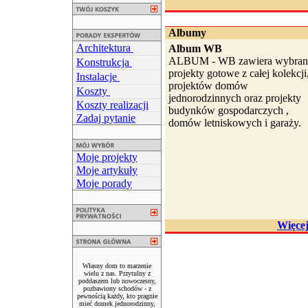
Albumy
Architektura
Album WB
ALBUM - WB zawiera wybran
Konstrukcja
projekty gotowe z całej kolekcji
Instalacje
projektów domów
Koszty
jednorodzinnych oraz projekty
Koszty realizacji
budynków gospodarczych ,
Zadaj pytanie
domów letniskowych i garaży.
Moje projekty
Moje artykuły
Moje porady
Więce
Własny dom to marzenie
wielu z nas. Przytulny z
poddaszem lub nowoczesny,
pozbawiony schodów - z
pewnością każdy, kto pragnie
mieć domek jednorodzinny,