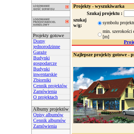
Projekty - wyszukiwarka
Szukaj projektu :
szukaj
symbolu projekt
w/g:
min. szerokości 
Projekty gotowe
[m]
Domy
Proj
jednorodzinne
Garaże
Najlepsze projekty gotowe - p
Budynki
gospodarcze
Budynki
inwentarskie
Zbiorniki
Cennik projektów
Zamówienia
O projektach
Albumy projektów
Opisy albumów
Cennik albumów
Zamówienia