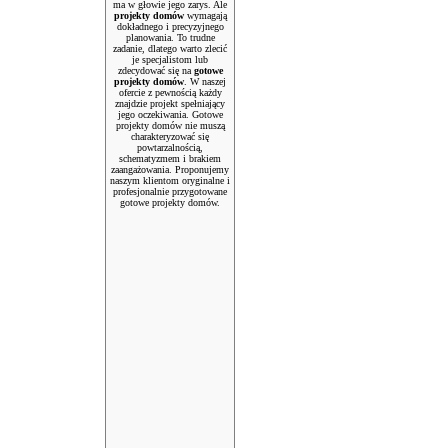
ma w głowie jego zarys. Ale
projekty domów
wymagają
dokładnego i precyzyjnego
planowania. To trudne
zadanie, dlatego warto zlecić
je specjalistom lub
zdecydować się na
gotowe
projekty domów
. W naszej
ofercie z pewnością każdy
znajdzie projekt spełniający
jego oczekiwania. Gotowe
projekty domów nie muszą
charakteryzować się
powtarzalnością,
schematyzmem i brakiem
zaangażowania. Proponujemy
naszym klientom oryginalne i
profesjonalnie przygotowane
gotowe projekty domów.