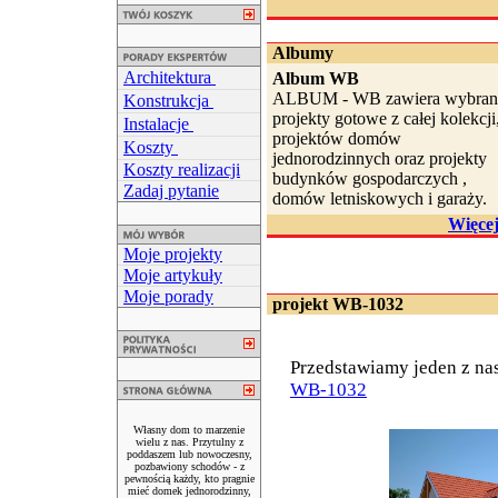
Albumy
Architektura
Album WB
ALBUM - WB zawiera wybran
Konstrukcja
projekty gotowe z całej kolekcji
Instalacje
projektów domów
Koszty
jednorodzinnych oraz projekty
Koszty realizacji
budynków gospodarczych ,
Zadaj pytanie
domów letniskowych i garaży.
Więce
Moje projekty
Moje artykuły
Moje porady
projekt WB-1032
Przedstawiamy jeden z na
WB-1032
Własny dom to marzenie
wielu z nas. Przytulny z
poddaszem lub nowoczesny,
pozbawiony schodów - z
pewnością każdy, kto pragnie
mieć domek jednorodzinny,