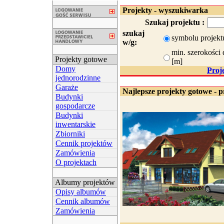
Projekty - wyszukiwarka
Szukaj projektu :
szukaj
symbolu projekt
w/g:
min. szerokości 
Projekty gotowe
[m]
Domy
Proj
jednorodzinne
Garaże
Najlepsze projekty gotowe - p
Budynki
gospodarcze
Budynki
inwentarskie
Zbiorniki
Cennik projektów
Zamówienia
O projektach
Albumy projektów
Opisy albumów
Cennik albumów
Zamówienia