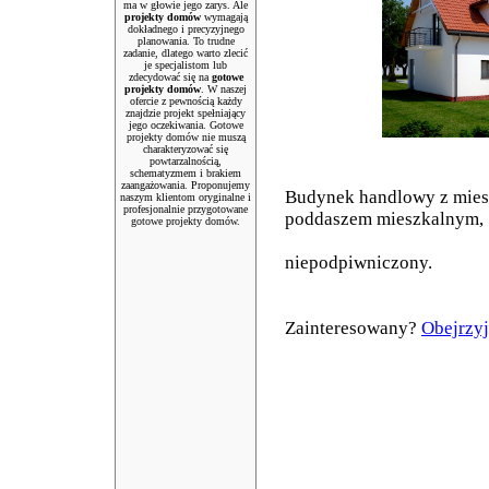
ma w głowie jego zarys. Ale
projekty domów
wymagają
dokładnego i precyzyjnego
planowania. To trudne
zadanie, dlatego warto zlecić
je specjalistom lub
zdecydować się na
gotowe
projekty domów
. W naszej
ofercie z pewnością każdy
znajdzie projekt spełniający
jego oczekiwania. Gotowe
projekty domów nie muszą
charakteryzować się
powtarzalnością,
schematyzmem i brakiem
zaangażowania. Proponujemy
Budynek handlowy z mies
naszym klientom oryginalne i
profesjonalnie przygotowane
poddaszem mieszkalnym,
gotowe projekty domów.
niepodpiwniczony.
Zainteresowany?
Obejrzyj