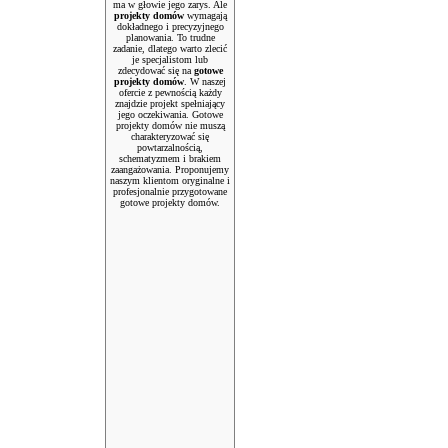
ma w głowie jego zarys. Ale
projekty domów
wymagają
dokładnego i precyzyjnego
planowania. To trudne
zadanie, dlatego warto zlecić
je specjalistom lub
zdecydować się na
gotowe
projekty domów
. W naszej
ofercie z pewnością każdy
znajdzie projekt spełniający
jego oczekiwania. Gotowe
projekty domów nie muszą
charakteryzować się
powtarzalnością,
schematyzmem i brakiem
zaangażowania. Proponujemy
naszym klientom oryginalne i
profesjonalnie przygotowane
gotowe projekty domów.