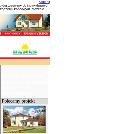
zamknij
ób dostosowany do indywidualnych
urządzeniu końcowym. Możecie
i
×
wwww.izokrak2000.pl
pustaki styropianowe do
budowy domów.
info@agrobisp.pl
Polecamy projekt