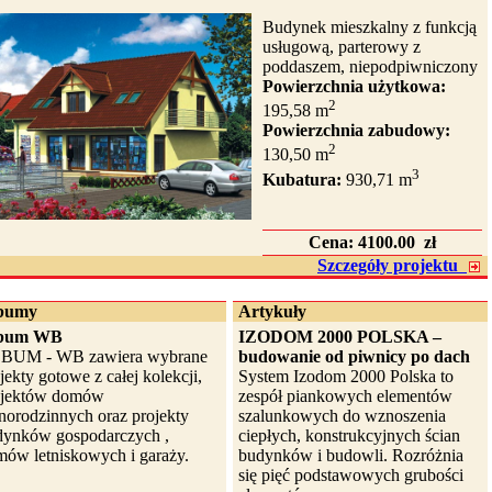
Budynek mieszkalny z funkcją
usługową, parterowy z
poddaszem, niepodpiwniczony
Powierzchnia użytkowa:
2
195,58 m
Powierzchnia zabudowy:
2
130,50 m
3
Kubatura:
930,71 m
Cena:
4100.00 zł
Szczegóły projektu
bumy
Artykuły
bum WB
IZODOM 2000 POLSKA –
BUM - WB zawiera wybrane
budowanie od piwnicy po dach
jekty gotowe z całej kolekcji,
System Izodom 2000 Polska to
ojektów domów
zespół piankowych elementów
norodzinnych oraz projekty
szalunkowych do wznoszenia
dynków gospodarczych ,
ciepłych, konstrukcyjnych ścian
ów letniskowych i garaży.
budynków i budowli. Rozróżnia
się pięć podstawowych grubości