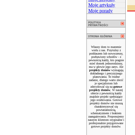
Moje artykuły
Moje porady
Własny dom to marzenie
wielu z nas. Przytulny z
poddaszem lub nowoczesny,
pozbawiony schodów - z
pewnością każdy, kto pragnie
mieć domek jednorodzinny,
ma w głowie jego zarys. Ale
projekty domów
wymagają
dokładnego i precyzyjnego
planowania. To trudne
zadanie, dlatego warto zlecić
je specjalistom lub
zdecydować się na
gotowe
projekty domów
. W naszej
ofercie z pewnością każdy
znajdzie projekt spełniający
jego oczekiwania. Gotowe
projekty domów nie muszą
charakteryzować się
powtarzalnością,
schematyzmem i brakiem
zaangażowania. Proponujemy
naszym klientom oryginalne i
profesjonalnie przygotowane
gotowe projekty domów.