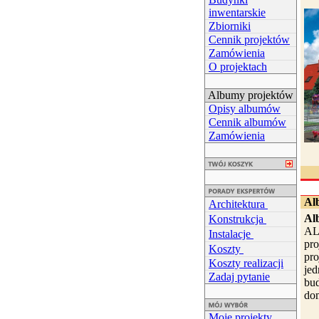
inwentarskie
Zbiorniki
Cennik projektów
Zamówienia
O projektach
Albumy projektów
Opisy albumów
Cennik albumów
Zamówienia
Al
Architektura
Al
Konstrukcja
AL
Instalacje
pro
Koszty
pr
Koszty realizacji
jed
Zadaj pytanie
bu
dom
Moje projekty