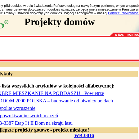
my pliki cookies w celu świadczenia Państwu usług na najwyższym poziomie, w tym w spos
bez zmiany ustawień dotyczących cookies oznacza, że będą one zamieszczane w Państwa 
e zmiany ustawień dotyczących cookies. Więcej szczegółów w naszej
Polityce Prywatnośc
Projekty domów
tykuły
 lista wszystkich artykułów w kolejności alfabetycznej:
BRE MIESZKANIE NA PODDASZU - Powietrze
ODOM 2000 POLSKA – budowanie od piwnicy po dach
spolite wzruszenie
poszukiwaniu swoich marzeń
-3387 Etap I i II Dom na skraju lasu
lepsze projekty gotowe - projekt miesiąca!
WB-0016