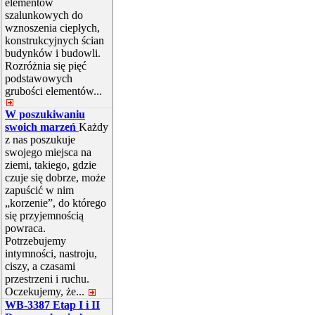
elementów
szalunkowych do
wznoszenia ciepłych,
konstrukcyjnych ścian
budynków i budowli.
Rozróżnia się pięć
podstawowych
grubości elementów...
W poszukiwaniu
swoich marzeń
Każdy
z nas poszukuje
swojego miejsca na
ziemi, takiego, gdzie
czuje się dobrze, może
zapuścić w nim
„korzenie”, do którego
się przyjemnością
powraca.
Potrzebujemy
intymności, nastroju,
ciszy, a czasami
przestrzeni i ruchu.
Oczekujemy, że...
WB-3387 Etap I i II