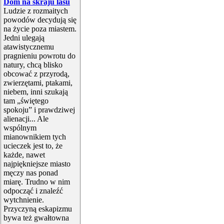
Dom na skraju lasu
Ludzie z rozmaitych
powodów decydują się
na życie poza miastem.
Jedni ulegają
atawistycznemu
pragnieniu powrotu do
natury, chcą blisko
obcować z przyrodą,
zwierzętami, ptakami,
niebem, inni szukają
tam „świętego
spokoju” i prawdziwej
alienacji... Ale
wspólnym
mianownikiem tych
ucieczek jest to, że
każde, nawet
najpiękniejsze miasto
męczy nas ponad
miarę. Trudno w nim
odpocząć i znaleźć
wytchnienie.
Przyczyną eskapizmu
bywa też gwałtowna