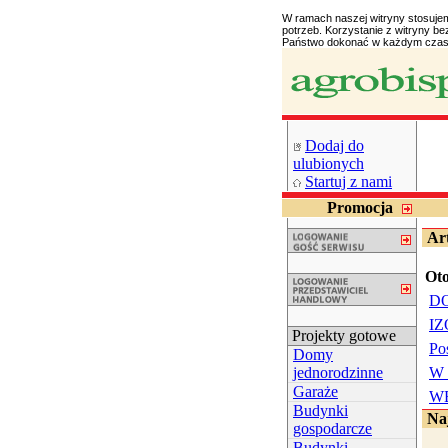
W ramach naszej witryny stosuje
potrzeb. Korzystanie z witryny 
Państwo dokonać w każdym czasi
Dodaj do
ulubionych
Startuj z nami
Promocja
Ar
Oto
DO
IZ
Projekty gotowe
Po
Domy
jednorodzinne
W 
Garaże
WB
Budynki
Naj
gospodarcze
Budynki