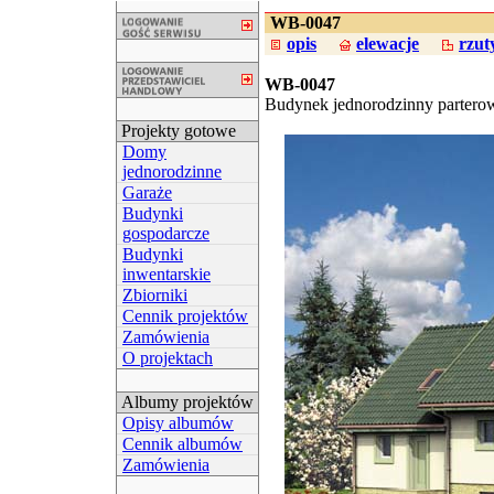
WB-0047
opis
elewacje
rzut
WB-0047
Budynek jednorodzinny partero
Projekty gotowe
Domy
jednorodzinne
Garaże
Budynki
gospodarcze
Budynki
inwentarskie
Zbiorniki
Cennik projektów
Zamówienia
O projektach
Albumy projektów
Opisy albumów
Cennik albumów
Zamówienia