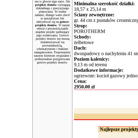
ma w głowie jego zarys. Ale
Minimalna szerokość działki:
projekty domów
wymagają
dokładnego i precyzyjnego
18,57 x 25,14 m
planowania. To trudne
Ściany zewnętrzne:
zadanie, dlatego warto zlecić
je specjalistom lub
gr. 44 cm z pustaków cerami
zdecydować się na
gotowe
Strop:
projekty domów
. W naszej
ofercie z pewnością każdy
POROTHERM
znajdzie projekt spełniający
jego oczekiwania. Gotowe
Schody:
projekty domów nie muszą
żelbetowe
charakteryzować się
powtarzalnością,
Dach:
schematyzmem i brakiem
zaangażowania. Proponujemy
dwuspadowy o nachyleniu 41 st
naszym klientom oryginalne i
Poziom kalenicy:
profesjonalnie przygotowane
gotowe projekty domów.
9,13 m od terenu
Dodatkowe informacje:
ogrzewnie: kocioł gazowy jedno
Cena:
2950.00 zł
Najlepsze projekty