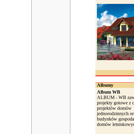
Albumy
Album WB
ALBUM - WB zawi
projekty gotowe z c
projektów domów
jednorodzinnych or
budynków gospodar
domów letniskowyc