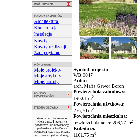
Architektura
Konstrukcja
Instalacje
Koszty
Koszty realizacji
Zadaj pytanie
Symbol projektu:
Moje projekty
WB-0047
Moje artykuły
Autor:
Moje porady
arch. Maria Gawor-Boroń
Powierzchnia zabudowy:
2
190,61 m
Powierzchnia użytkowa:
2
256,70 m
Powierzchnia mieszkalna:
Własny dom to marzenie
2
wielu z nas. Przytulny z
powierzchnia netto: 286,27 m
poddaszem lub nowoczesny,
Kubatura:
pozbawiony schodów - z
pewnością każdy, kto pragnie
3
1101,75 m
mieć domek jednorodzinny,