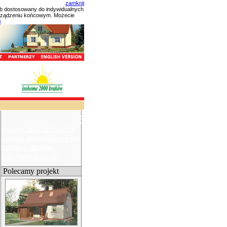
zamknij
ób dostosowany do indywidualnych
urządzeniu końcowym. Możecie
i
×
wwww.izokrak2000.pl
pustaki styropianowe do
budowy domów.
info@agrobisp.pl
Polecamy projekt