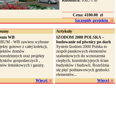
Kubatura:
930,71 m
Cena:
4100.00 zł
Szczegóły projektu
bumy
Artykuły
bum WB
IZODOM 2000 POLSKA –
BUM - WB zawiera wybrane
budowanie od piwnicy po dach
jekty gotowe z całej kolekcji,
System Izodom 2000 Polska to
ojektów domów
zespół piankowych elementów
norodzinnych oraz projekty
szalunkowych do wznoszenia
dynków gospodarczych ,
ciepłych, konstrukcyjnych ścian
ów letniskowych i garaży.
budynków i budowli. Rozróżnia
się pięć podstawowych grubości
elementów...
Więcej
Więcej