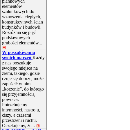
piankowych
elementów
szalunkowych do
wznoszenia ciepłych,
konstrukcyjnych ścian
budynków i budowli.
Rozróżnia się pięć
podstawowych
grubości elementów...
W poszukiwaniu
swoich marzeń
Każdy
z nas poszukuje
swojego miejsca na
ziemi, takiego, gdzie
czuje się dobrze, może
zapuścić w nim
„korzenie”, do którego
się przyjemnością
powraca.
Potrzebujemy
intymności, nastroju,
ciszy, a czasami
przestrzeni i ruchu.
Oczekujemy, że...