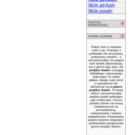
Moje artykuły
Moje porady
Własny dom to marzenie
wielu z nas. Przytulny z
poddaszem lub nowoczesny,
pozbawiony schodów - z
pewnością każdy, kto pragnie
mieć domek jednorodzinny,
ma w głowie jego zarys. Ale
projekty domów
wymagają
dokładnego i precyzyjnego
planowania. To trudne
zadanie, dlatego warto zlecić
je specjalistom lub
zdecydować się na
gotowe
projekty domów
. W naszej
ofercie z pewnością każdy
znajdzie projekt spełniający
jego oczekiwania. Gotowe
projekty domów nie muszą
charakteryzować się
powtarzalnością,
schematyzmem i brakiem
zaangażowania. Proponujemy
naszym klientom oryginalne i
profesjonalnie przygotowane
gotowe projekty domów.