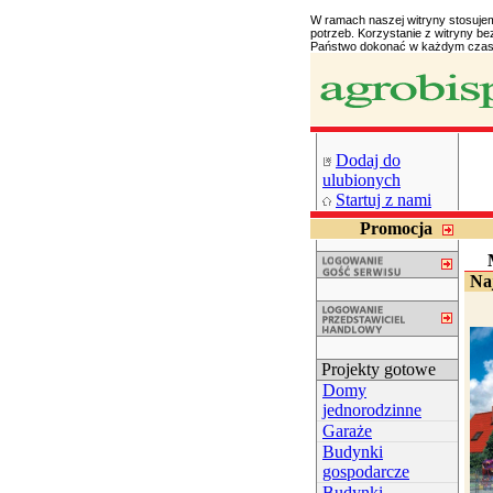
W ramach naszej witryny stosuje
potrzeb. Korzystanie z witryny 
Państwo dokonać w każdym czasi
Dodaj do
ulubionych
Startuj z nami
Promocja
Naj
Projekty gotowe
Domy
jednorodzinne
Garaże
Budynki
gospodarcze
Budynki