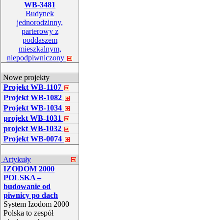
WB-3481
Budynek
jednorodzinny,
parterowy z
poddaszem
mieszkalnym,
niepodpiwniczony
Nowe projekty
Projekt WB-1107
Projekt WB-1082
Projekt WB-1034
projekt WB-1031
projekt WB-1032
Projekt WB-0074
Artykuły
IZODOM 2000
POLSKA –
budowanie od
piwnicy po dach
System Izodom 2000
Polska to zespół