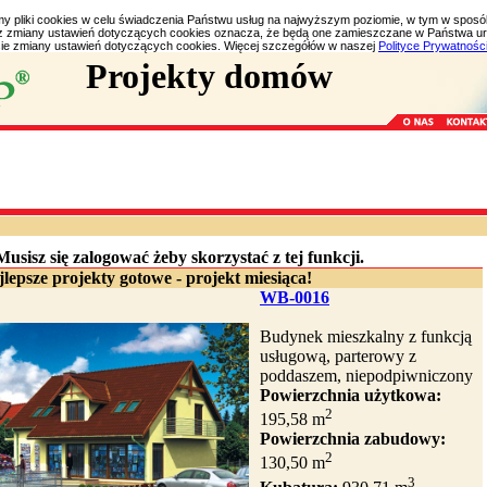
my pliki cookies w celu świadczenia Państwu usług na najwyższym poziomie, w tym w spos
bez zmiany ustawień dotyczących cookies oznacza, że będą one zamieszczane w Państwa 
e zmiany ustawień dotyczących cookies. Więcej szczegółów w naszej
Polityce Prywatnośc
Projekty domów
Musisz się zalogować żeby skorzystać z tej funkcji.
lepsze projekty gotowe - projekt miesiąca!
WB-0016
Budynek mieszkalny z funkcją
usługową, parterowy z
poddaszem, niepodpiwniczony
Powierzchnia użytkowa:
2
195,58 m
Powierzchnia zabudowy:
2
130,50 m
3