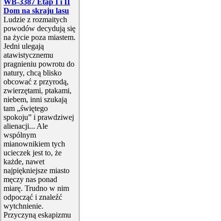
WB-3387 Etap I i II
Dom na skraju lasu
Ludzie z rozmaitych
powodów decydują się
na życie poza miastem.
Jedni ulegają
atawistycznemu
pragnieniu powrotu do
natury, chcą blisko
obcować z przyrodą,
zwierzętami, ptakami,
niebem, inni szukają
tam „świętego
spokoju” i prawdziwej
alienacji... Ale
wspólnym
mianownikiem tych
ucieczek jest to, że
każde, nawet
najpiękniejsze miasto
męczy nas ponad
miarę. Trudno w nim
odpocząć i znaleźć
wytchnienie.
Przyczyną eskapizmu