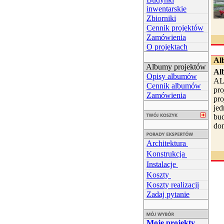
inwentarskie
Zbiorniki
Cennik projektów
Zamówienia
O projektach
Al
Albumy projektów
Al
Opisy albumów
AL
Cennik albumów
pro
Zamówienia
pr
jed
bu
dom
Architektura
Konstrukcja
Instalacje
Koszty
Koszty realizacji
Zadaj pytanie
Moje projekty