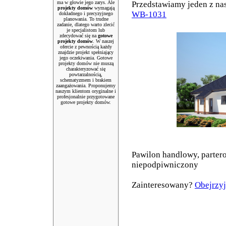
ma w głowie jego zarys. Ale
Przedstawiamy jeden z na
projekty domów
wymagają
WB-1031
dokładnego i precyzyjnego
planowania. To trudne
zadanie, dlatego warto zlecić
je specjalistom lub
zdecydować się na
gotowe
projekty domów
. W naszej
ofercie z pewnością każdy
znajdzie projekt spełniający
jego oczekiwania. Gotowe
projekty domów nie muszą
charakteryzować się
powtarzalnością,
schematyzmem i brakiem
zaangażowania. Proponujemy
naszym klientom oryginalne i
profesjonalnie przygotowane
gotowe projekty domów.
Pawilon handlowy, parter
niepodpiwniczony
Zainteresowany?
Obejrzyj