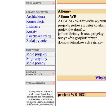
Albumy
Architektura
Album WB
ALBUM - WB zawiera wybran
Konstrukcja
projekty gotowe z całej kolekcji
Instalacje
projektów domów
Koszty
jednorodzinnych oraz projekty
Koszty realizacji
budynków gospodarczych ,
Zadaj pytanie
domów letniskowych i garaży.
Moje projekty
Moje artykuły
Moje porady
Więce
Własny dom to marzenie
projekt WB-1031
wielu z nas. Przytulny z
poddaszem lub nowoczesny,
pozbawiony schodów - z
pewnością każdy, kto pragnie
mieć domek jednorodzinny,