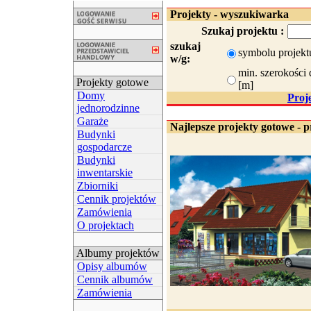
Projekty - wyszukiwarka
Szukaj projektu :
szukaj
symbolu projekt
w/g:
min. szerokości 
Projekty gotowe
[m]
Domy
Proj
jednorodzinne
Garaże
Najlepsze projekty gotowe - p
Budynki
gospodarcze
Budynki
inwentarskie
Zbiorniki
Cennik projektów
Zamówienia
O projektach
Albumy projektów
Opisy albumów
Cennik albumów
Zamówienia