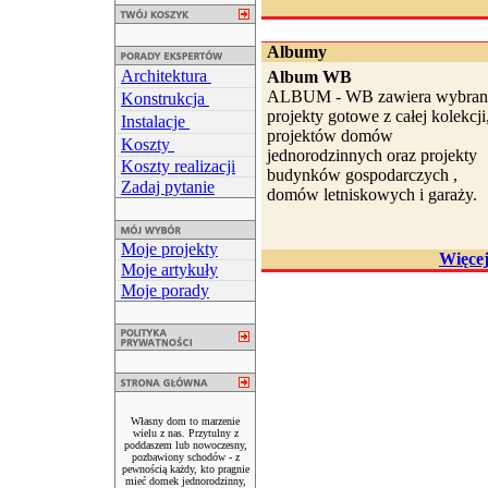
Albumy
Architektura
Album WB
ALBUM - WB zawiera wybran
Konstrukcja
projekty gotowe z całej kolekcji
Instalacje
projektów domów
Koszty
jednorodzinnych oraz projekty
Koszty realizacji
budynków gospodarczych ,
Zadaj pytanie
domów letniskowych i garaży.
Moje projekty
Więce
Moje artykuły
Moje porady
Własny dom to marzenie
wielu z nas. Przytulny z
poddaszem lub nowoczesny,
pozbawiony schodów - z
pewnością każdy, kto pragnie
mieć domek jednorodzinny,