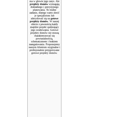
ma w głowie jego zarys. Ale
projekty domów
wymagają
dokładnego i precyzyjnego
planowania. To trudne
zadanie, dlatego warto zlecić
je specjalistom lub
zdecydować się na
gotowe
projekty domów
. W naszej
ofercie z pewnością każdy
znajdzie projekt spełniający
jego oczekiwania. Gotowe
projekty domów nie muszą
charakteryzować się
powtarzalnością,
schematyzmem i brakiem
zaangażowania. Proponujemy
naszym klientom oryginalne i
profesjonalnie przygotowane
gotowe projekty domów.