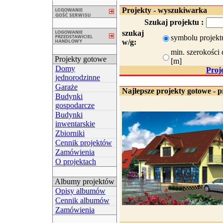
Projekty - wyszukiwarka
Szukaj projektu :
szukaj
symbolu projekt
w/g:
min. szerokości 
Projekty gotowe
[m]
Domy
Proj
jednorodzinne
Garaże
Najlepsze projekty gotowe - p
Budynki
gospodarcze
Budynki
inwentarskie
Zbiorniki
Cennik projektów
Zamówienia
O projektach
Albumy projektów
Opisy albumów
Cennik albumów
Zamówienia