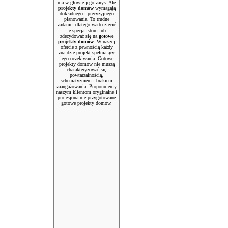
ma w głowie jego zarys. Ale
projekty domów
wymagają
dokładnego i precyzyjnego
planowania. To trudne
zadanie, dlatego warto zlecić
je specjalistom lub
zdecydować się na
gotowe
projekty domów
. W naszej
ofercie z pewnością każdy
znajdzie projekt spełniający
jego oczekiwania. Gotowe
projekty domów nie muszą
charakteryzować się
powtarzalnością,
schematyzmem i brakiem
zaangażowania. Proponujemy
naszym klientom oryginalne i
profesjonalnie przygotowane
gotowe projekty domów.