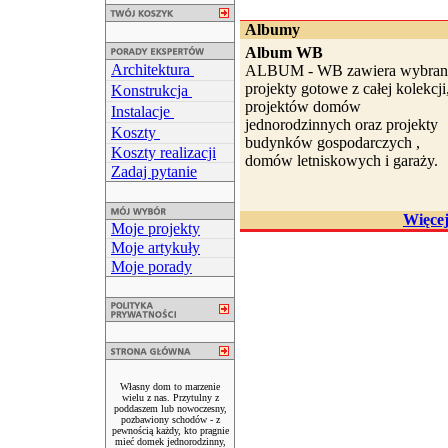
Albumy
Album WB
Architektura
ALBUM - WB zawiera wybran
projekty gotowe z całej kolekcji
Konstrukcja
projektów domów
Instalacje
jednorodzinnych oraz projekty
Koszty
budynków gospodarczych ,
Koszty realizacji
domów letniskowych i garaży.
Zadaj pytanie
Więce
Moje projekty
Moje artykuły
Moje porady
Własny dom to marzenie
wielu z nas. Przytulny z
poddaszem lub nowoczesny,
pozbawiony schodów - z
pewnością każdy, kto pragnie
mieć domek jednorodzinny,