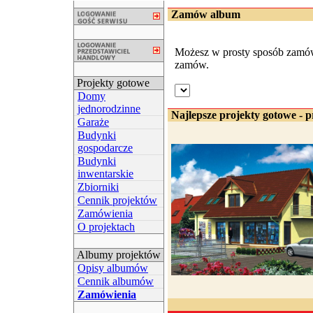
Zamów album
Możesz w prosty sposób zamówić
zamów.
Projekty gotowe
Domy
jednorodzinne
Najlepsze projekty gotowe - p
Garaże
Budynki
gospodarcze
Budynki
inwentarskie
Zbiorniki
Cennik projektów
Zamówienia
O projektach
Albumy projektów
Opisy albumów
Cennik albumów
Zamówienia