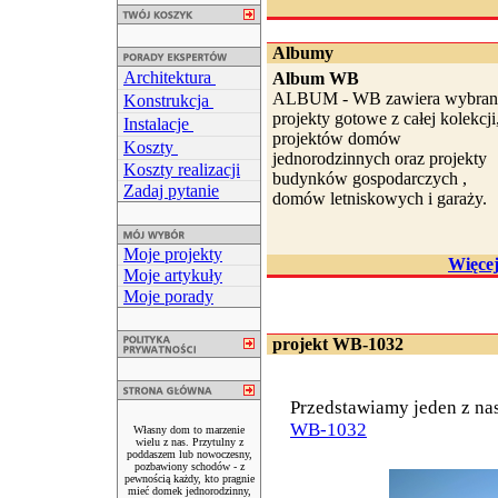
Albumy
Architektura
Album WB
ALBUM - WB zawiera wybran
Konstrukcja
projekty gotowe z całej kolekcji
Instalacje
projektów domów
Koszty
jednorodzinnych oraz projekty
Koszty realizacji
budynków gospodarczych ,
Zadaj pytanie
domów letniskowych i garaży.
Moje projekty
Więce
Moje artykuły
Moje porady
projekt WB-1032
Przedstawiamy jeden z na
WB-1032
Własny dom to marzenie
wielu z nas. Przytulny z
poddaszem lub nowoczesny,
pozbawiony schodów - z
pewnością każdy, kto pragnie
mieć domek jednorodzinny,