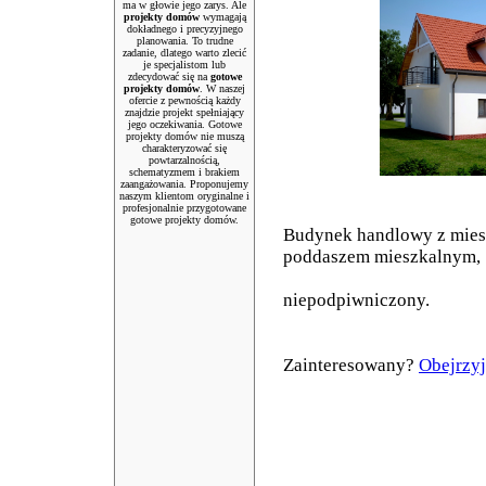
ma w głowie jego zarys. Ale
projekty domów
wymagają
dokładnego i precyzyjnego
planowania. To trudne
zadanie, dlatego warto zlecić
je specjalistom lub
zdecydować się na
gotowe
projekty domów
. W naszej
ofercie z pewnością każdy
znajdzie projekt spełniający
jego oczekiwania. Gotowe
projekty domów nie muszą
charakteryzować się
powtarzalnością,
schematyzmem i brakiem
zaangażowania. Proponujemy
naszym klientom oryginalne i
profesjonalnie przygotowane
gotowe projekty domów.
Budynek handlowy z mies
poddaszem mieszkalnym,
niepodpiwniczony.
Zainteresowany?
Obejrzyj