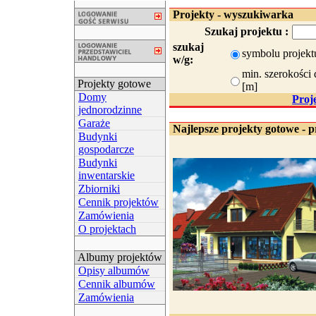
Projekty - wyszukiwarka
Szukaj projektu :
szukaj
symbolu projekt
w/g:
min. szerokości 
Projekty gotowe
[m]
Domy
Proj
jednorodzinne
Garaże
Najlepsze projekty gotowe - p
Budynki
gospodarcze
Budynki
inwentarskie
Zbiorniki
Cennik projektów
Zamówienia
O projektach
Albumy projektów
Opisy albumów
Cennik albumów
Zamówienia