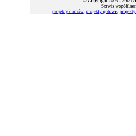
© Copyright 2003 - 2006
A
Serwis współfina
projekty domów
,
projekty gotowe
,
projekt