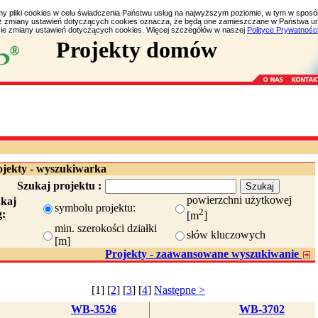
my pliki cookies w celu świadczenia Państwu usług na najwyższym poziomie, w tym w spos
bez zmiany ustawień dotyczących cookies oznacza, że będą one zamieszczane w Państwa 
e zmiany ustawień dotyczących cookies. Więcej szczegółów w naszej
Polityce Prywatnośc
Projekty domów
ojekty - wyszukiwarka
Szukaj projektu :
powierzchni użytkowej
ukaj
symbolu projektu:
2
g:
[m
]
min. szerokości działki
słów kluczowych
[m]
Projekty - zaawansowane wyszukiwanie
[1] [
2
] [
3
] [
4
]
Następne >
WB-3526
WB-3702