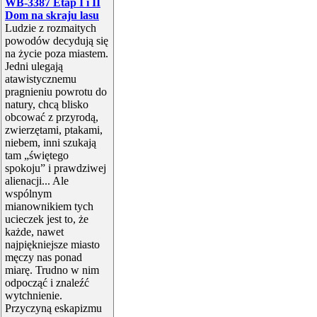
WB-3387 Etap I i II
Dom na skraju lasu
Ludzie z rozmaitych
powodów decydują się
na życie poza miastem.
Jedni ulegają
atawistycznemu
pragnieniu powrotu do
natury, chcą blisko
obcować z przyrodą,
zwierzętami, ptakami,
niebem, inni szukają
tam „świętego
spokoju” i prawdziwej
alienacji... Ale
wspólnym
mianownikiem tych
ucieczek jest to, że
każde, nawet
najpiękniejsze miasto
męczy nas ponad
miarę. Trudno w nim
odpocząć i znaleźć
wytchnienie.
Przyczyną eskapizmu