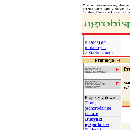
W ramach naszej witryny stosuje
potrzeb. Korzystanie z witryny 
Państwo dokonać w każdym czasi
Dodaj do
ulubionych
Startuj z nami
Promocja
Pr
sz
w/
Projekty gotowe
Domy
jednorodzinne
Garaże
Budynki
gospodarcze
Budynki