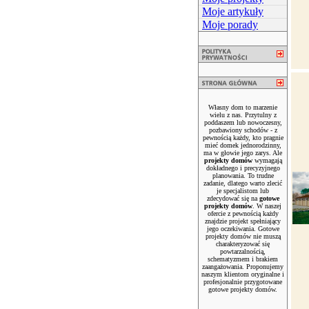
Moje artykuły
Moje porady
Własny dom to marzenie
wielu z nas. Przytulny z
poddaszem lub nowoczesny,
pozbawiony schodów - z
pewnością każdy, kto pragnie
mieć domek jednorodzinny,
ma w głowie jego zarys. Ale
projekty domów
wymagają
dokładnego i precyzyjnego
planowania. To trudne
zadanie, dlatego warto zlecić
je specjalistom lub
zdecydować się na
gotowe
projekty domów
. W naszej
ofercie z pewnością każdy
znajdzie projekt spełniający
jego oczekiwania. Gotowe
projekty domów nie muszą
charakteryzować się
powtarzalnością,
schematyzmem i brakiem
zaangażowania. Proponujemy
naszym klientom oryginalne i
profesjonalnie przygotowane
gotowe projekty domów.