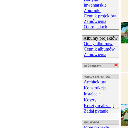
inwentarskie
Zbiorniki
Cennik projektów
Zamówienia
O projektach
Albumy projektów
Opisy albumów
Cennik albumów
Zamówienia
Architektura
Konstrukcja
Instalacje
Koszty
Koszty realizacji
Zadaj pytanie
Moje projekty