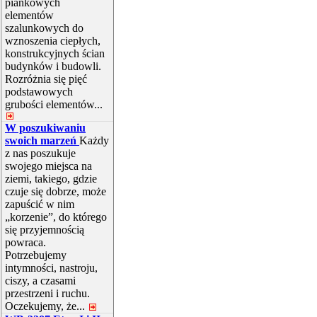
piankowych
elementów
szalunkowych do
wznoszenia ciepłych,
konstrukcyjnych ścian
budynków i budowli.
Rozróżnia się pięć
podstawowych
grubości elementów...
W poszukiwaniu
swoich marzeń
Każdy
z nas poszukuje
swojego miejsca na
ziemi, takiego, gdzie
czuje się dobrze, może
zapuścić w nim
„korzenie”, do którego
się przyjemnością
powraca.
Potrzebujemy
intymności, nastroju,
ciszy, a czasami
przestrzeni i ruchu.
Oczekujemy, że...