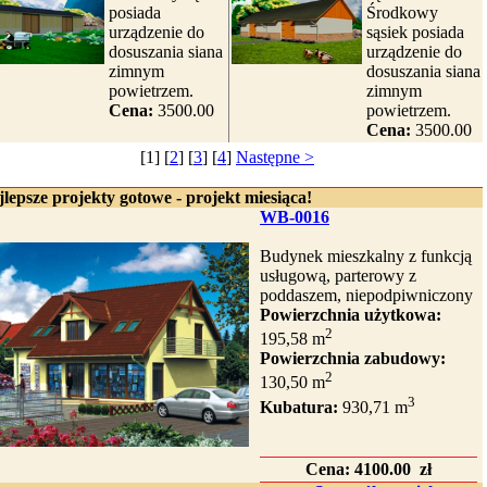
posiada
Środkowy
urządzenie do
sąsiek posiada
dosuszania siana
urządzenie do
zimnym
dosuszania siana
powietrzem.
zimnym
Cena:
3500.00
powietrzem.
Cena:
3500.00
[1] [
2
] [
3
] [
4
]
Następne >
lepsze projekty gotowe - projekt miesiąca!
WB-0016
Budynek mieszkalny z funkcją
usługową, parterowy z
poddaszem, niepodpiwniczony
Powierzchnia użytkowa:
2
195,58 m
Powierzchnia zabudowy:
2
130,50 m
3
Kubatura:
930,71 m
Cena:
4100.00 zł