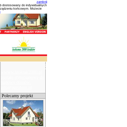
zamknij
ób dostosowany do indywidualnych
urządzeniu końcowym. Możecie
i
×
wwww.izokrak2000.pl
pustaki styropianowe do
budowy domów.
info@agrobisp.pl
Polecamy projekt