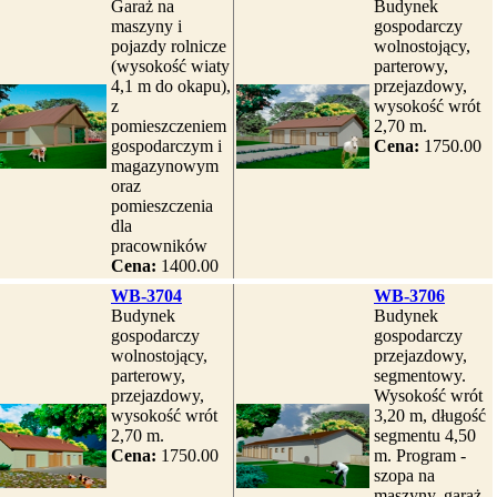
Garaż na
Budynek
maszyny i
gospodarczy
pojazdy rolnicze
wolnostojący,
(wysokość wiaty
parterowy,
4,1 m do okapu),
przejazdowy,
z
wysokość wrót
pomieszczeniem
2,70 m.
gospodarczym i
Cena:
1750.00
magazynowym
oraz
pomieszczenia
dla
pracowników
Cena:
1400.00
WB-3704
WB-3706
Budynek
Budynek
gospodarczy
gospodarczy
wolnostojący,
przejazdowy,
parterowy,
segmentowy.
przejazdowy,
Wysokość wrót
wysokość wrót
3,20 m, długość
2,70 m.
segmentu 4,50
Cena:
1750.00
m. Program -
szopa na
maszyny, garaż