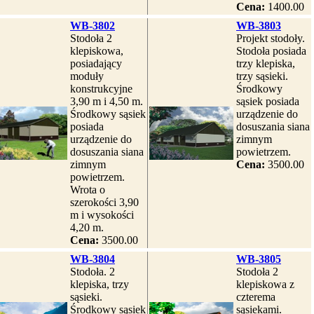
Cena:
1400.00
WB-3802
WB-3803
Stodoła 2
Projekt stodoły.
klepiskowa,
Stodoła posiada
posiadający
trzy klepiska,
moduły
trzy sąsieki.
konstrukcyjne
Środkowy
3,90 m i 4,50 m.
sąsiek posiada
Środkowy sąsiek
urządzenie do
posiada
dosuszania siana
urządzenie do
zimnym
dosuszania siana
powietrzem.
zimnym
Cena:
3500.00
powietrzem.
Wrota o
szerokości 3,90
m i wysokości
4,20 m.
Cena:
3500.00
WB-3804
WB-3805
Stodoła. 2
Stodoła 2
klepiska, trzy
klepiskowa z
sąsieki.
czterema
Środkowy sąsiek
sąsiekami.