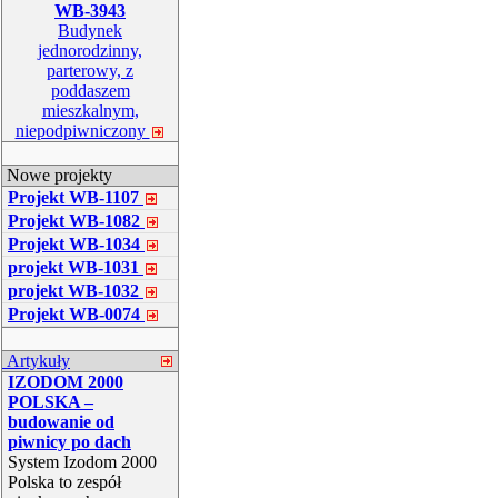
WB-3943
Budynek
jednorodzinny,
parterowy, z
poddaszem
mieszkalnym,
niepodpiwniczony
Nowe projekty
Projekt WB-1107
Projekt WB-1082
Projekt WB-1034
projekt WB-1031
projekt WB-1032
Projekt WB-0074
Artykuły
IZODOM 2000
POLSKA –
budowanie od
piwnicy po dach
System Izodom 2000
Polska to zespół