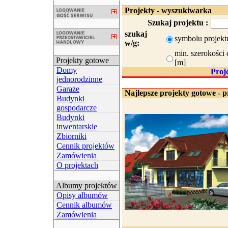
Projekty - wyszukiwarka
Szukaj projektu :
szukaj
symbolu projekt
w/g:
min. szerokości 
Projekty gotowe
[m]
Domy
Proj
jednorodzinne
Garaże
Najlepsze projekty gotowe - p
Budynki
gospodarcze
Budynki
inwentarskie
Zbiorniki
Cennik projektów
Zamówienia
O projektach
Albumy projektów
Opisy albumów
Cennik albumów
Zamówienia