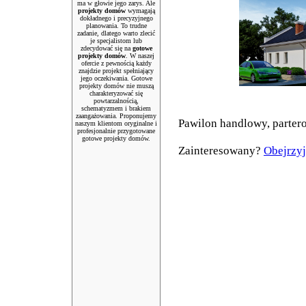
ma w głowie jego zarys. Ale
projekty domów
wymagają
dokładnego i precyzyjnego
planowania. To trudne
zadanie, dlatego warto zlecić
je specjalistom lub
zdecydować się na
gotowe
projekty domów
. W naszej
ofercie z pewnością każdy
znajdzie projekt spełniający
jego oczekiwania. Gotowe
projekty domów nie muszą
charakteryzować się
powtarzalnością,
schematyzmem i brakiem
zaangażowania. Proponujemy
Pawilon handlowy, parter
naszym klientom oryginalne i
profesjonalnie przygotowane
gotowe projekty domów.
Zainteresowany?
Obejrzyj