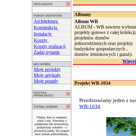
Albumy
Architektura
Album WB
ALBUM - WB zawiera wybran
Konstrukcja
projekty gotowe z całej kolekcji
Instalacje
projektów domów
Koszty
jednorodzinnych oraz projekty
Koszty realizacji
budynków gospodarczych ,
Zadaj pytanie
domów letniskowych i garaży.
Więce
Moje projekty
Moje artykuły
Moje porady
Projekt WB-1034
Przedstawiamy jeden z na
WB-1034
Własny dom to marzenie
wielu z nas. Przytulny z
poddaszem lub nowoczesny,
pozbawiony schodów - z
pewnością każdy, kto pragnie
mieć domek jednorodzinny,