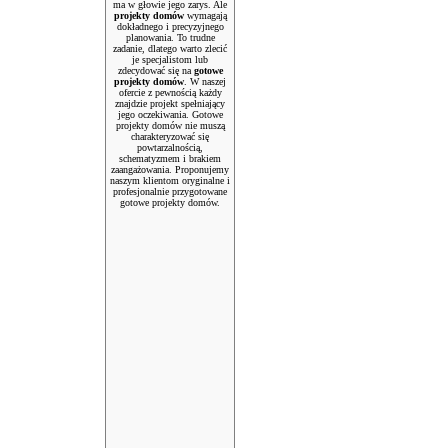
ma w głowie jego zarys. Ale
projekty domów
wymagają
dokładnego i precyzyjnego
planowania. To trudne
zadanie, dlatego warto zlecić
je specjalistom lub
zdecydować się na
gotowe
projekty domów
. W naszej
ofercie z pewnością każdy
znajdzie projekt spełniający
jego oczekiwania. Gotowe
projekty domów nie muszą
charakteryzować się
powtarzalnością,
schematyzmem i brakiem
zaangażowania. Proponujemy
naszym klientom oryginalne i
profesjonalnie przygotowane
gotowe projekty domów.