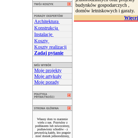
budynków gospodarczych ,
domów letniskowych i garaży.
Więce
Architektura
Konstrukcja
Instalacje
Koszty
Koszty realizacji
Zadaj pytanie
Moje projekty
Moje artykuły
Moje porady
Własny dom to marzenie
wielu z nas. Przytulny z
poddaszem lub nowoczesny,
pozbawiony schodów - z
pewnością każdy, kto pragnie
mieć domek jednorodzinny,