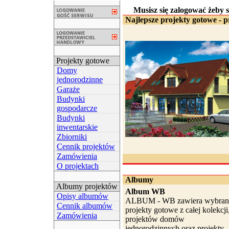
Musisz się zalogować żeby sk
Najlepsze projekty gotowe - p
Projekty gotowe
Domy
jednorodzinne
Garaże
Budynki
gospodarcze
Budynki
inwentarskie
Zbiorniki
Cennik projektów
Zamówienia
O projektach
Albumy
Albumy projektów
Album WB
Opisy albumów
ALBUM - WB zawiera wybran
Cennik albumów
projekty gotowe z całej kolekcji
Zamówienia
projektów domów
jednorodzinnych oraz projekty