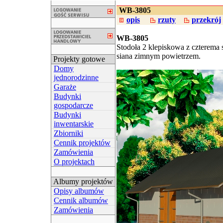
WB-3805
opis
rzuty
przekrój
WB-3805
Stodoła 2 klepiskowa z czterema 
siana zimnym powietrzem.
Projekty gotowe
Domy
jednorodzinne
Garaże
Budynki
gospodarcze
Budynki
inwentarskie
Zbiorniki
Cennik projektów
Zamówienia
O projektach
Albumy projektów
Opisy albumów
Cennik albumów
Zamówienia