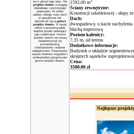
3
ma w głowie jego zarys. Ale
1592,00 m
projekty domów
wymagają
Ściany zewnętrzne:
dokładnego i precyzyjnego
planowania. To trudne
Konstrucji szkieletowej - słupy że
zadanie, dlatego warto zlecić
Dach:
je specjalistom lub
zdecydować się na
gotowe
dwuspadowy, o kacie nachylenia
projekty domów
. W naszej
ofercie z pewnością każdy
blachą trapezową
znajdzie projekt spełniający
Poziom kalenicy:
jego oczekiwania. Gotowe
projekty domów nie muszą
7,35 m, od terenu
charakteryzować się
powtarzalnością,
Dodatkowe informacje:
schematyzmem i brakiem
Budynek o układzie segmentowym
zaangażowania. Proponujemy
naszym klientom oryginalne i
skrajnych sąsieków zaprojektow
profesjonalnie przygotowane
gotowe projekty domów.
Cena:
3500.00 zł
Najlepsze projekty