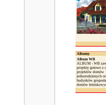
Albumy
Album WB
ALBUM - WB zawi
projekty gotowe z c
projektów domów
jednorodzinnych or
budynków gospodar
domów letniskowyc