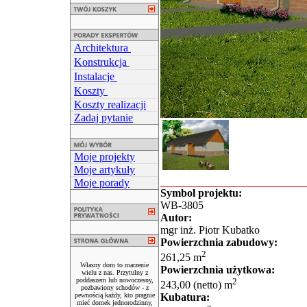
Architektura
Konstrukcja
Instalacje
Koszty
Koszty realizacji
Zadaj pytanie
Moje projekty
Moje artykuły
Moje porady
Symbol projektu:
WB-3805
Autor:
mgr inż. Piotr Kubatko
Powierzchnia zabudowy:
2
261,25 m
Własny dom to marzenie
Powierzchnia użytkowa:
wielu z nas. Przytulny z
poddaszem lub nowoczesny,
2
243,00 (netto) m
pozbawiony schodów - z
pewnością każdy, kto pragnie
Kubatura:
mieć domek jednorodzinny,