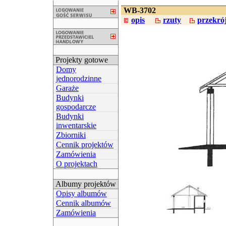
WB-3702
opis
rzuty
przekró
Projekty gotowe
Domy
jednorodzinne
Garaże
Budynki
gospodarcze
Budynki
inwentarskie
Zbiorniki
Cennik projektów
Zamówienia
O projektach
Albumy projektów
Opisy albumów
Cennik albumów
Zamówienia