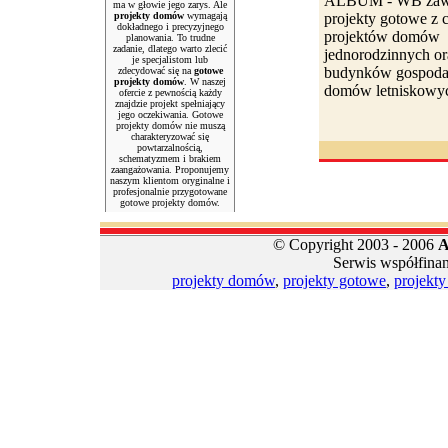
ALBUM - WB zawi
ma w głowie jego zarys. Ale
projekty domów
wymagają
projekty gotowe z c
dokładnego i precyzyjnego
projektów domów
planowania. To trudne
zadanie, dlatego warto zlecić
jednorodzinnych or
je specjalistom lub
budynków gospodar
zdecydować się na
gotowe
projekty domów
. W naszej
domów letniskowyc
ofercie z pewnością każdy
znajdzie projekt spełniający
jego oczekiwania. Gotowe
projekty domów nie muszą
charakteryzować się
powtarzalnością,
schematyzmem i brakiem
zaangażowania. Proponujemy
naszym klientom oryginalne i
profesjonalnie przygotowane
gotowe projekty domów.
© Copyright 2003 - 2006
A
Serwis współfina
projekty domów
,
projekty gotowe
,
projekt