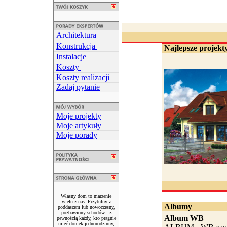
Architektura
Konstrukcja
Najlepsze projekty
Instalacje
Koszty
Koszty realizacji
Zadaj pytanie
Moje projekty
Moje artykuły
Moje porady
Własny dom to marzenie
wielu z nas. Przytulny z
Albumy
poddaszem lub nowoczesny,
pozbawiony schodów - z
Album WB
pewnością każdy, kto pragnie
mieć domek jednorodzinny,