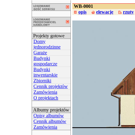
WB-0001
opis
elewacje
rzuty
Projekty gotowe
Domy
jednorodzinne
Garaże
Budynki
gospodarcze
Budynki
inwentarskie
Zbiorniki
Cennik projektów
Zamówienia
O projektach
Albumy projektów
Opisy albumów
Cennik albumów
Zamówienia