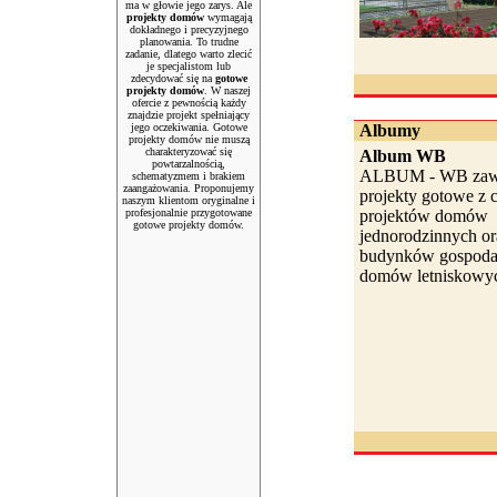
ma w głowie jego zarys. Ale
projekty domów
wymagają
dokładnego i precyzyjnego
planowania. To trudne
zadanie, dlatego warto zlecić
je specjalistom lub
zdecydować się na
gotowe
projekty domów
. W naszej
ofercie z pewnością każdy
znajdzie projekt spełniający
jego oczekiwania. Gotowe
Albumy
projekty domów nie muszą
charakteryzować się
Album WB
powtarzalnością,
ALBUM - WB zawi
schematyzmem i brakiem
zaangażowania. Proponujemy
projekty gotowe z c
naszym klientom oryginalne i
profesjonalnie przygotowane
projektów domów
gotowe projekty domów.
jednorodzinnych or
budynków gospodar
domów letniskowyc