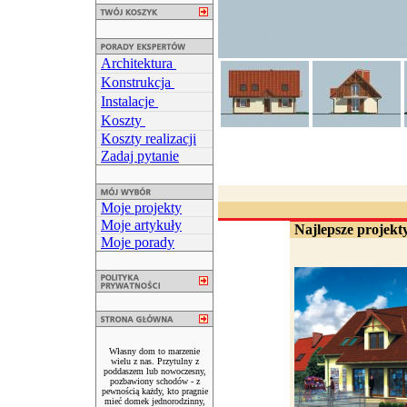
Architektura
Konstrukcja
Instalacje
Koszty
Koszty realizacji
Zadaj pytanie
Moje projekty
Moje artykuły
Najlepsze projekty
Moje porady
Własny dom to marzenie
wielu z nas. Przytulny z
poddaszem lub nowoczesny,
pozbawiony schodów - z
pewnością każdy, kto pragnie
mieć domek jednorodzinny,