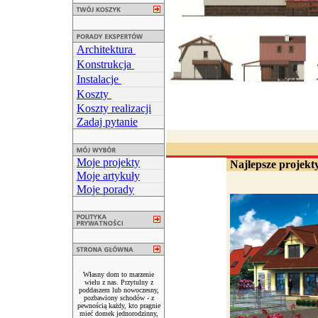
Architektura
Konstrukcja
Instalacje
Koszty
Koszty realizacji
Zadaj pytanie
Moje projekty
Najlepsze projekty
Moje artykuły
Moje porady
Własny dom to marzenie
wielu z nas. Przytulny z
poddaszem lub nowoczesny,
pozbawiony schodów - z
pewnością każdy, kto pragnie
mieć domek jednorodzinny,