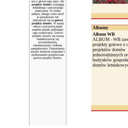
ma w głowie jego zarys. Ale
projekty domów
wymagają
dokładnego i precyzyjnego
planowania. To trudne
zadanie, dlatego warto zlecić
je specjalistom lub
zdecydować się na
gotowe
projekty domów
. W naszej
ofercie z pewnością każdy
Albumy
znajdzie projekt spełniający
jego oczekiwania. Gotowe
Album WB
projekty domów nie muszą
ALBUM - WB zawi
charakteryzować się
powtarzalnością,
projekty gotowe z c
schematyzmem i brakiem
zaangażowania. Proponujemy
projektów domów
naszym klientom oryginalne i
jednorodzinnych or
profesjonalnie przygotowane
gotowe projekty domów.
budynków gospodar
domów letniskowyc