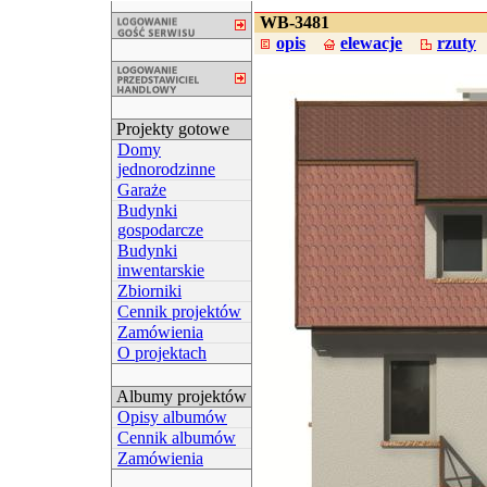
WB-3481
opis
elewacje
rzuty
Projekty gotowe
Domy
jednorodzinne
Garaże
Budynki
gospodarcze
Budynki
inwentarskie
Zbiorniki
Cennik projektów
Zamówienia
O projektach
Albumy projektów
Opisy albumów
Cennik albumów
Zamówienia