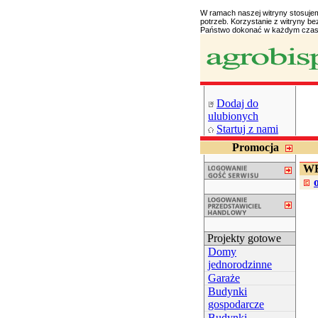
W ramach naszej witryny stosuje
potrzeb. Korzystanie z witryny 
Państwo dokonać w każdym czasi
Dodaj do
ulubionych
Startuj z nami
Promocja
WB
Projekty gotowe
Domy
jednorodzinne
Garaże
Budynki
gospodarcze
Budynki