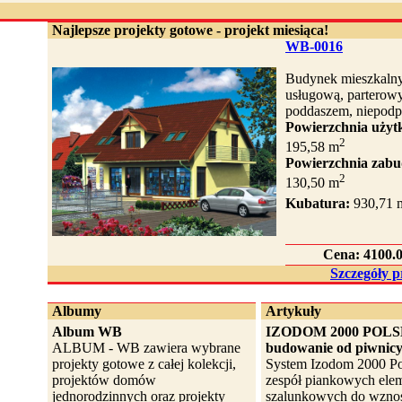
Najlepsze projekty gotowe - projekt miesiąca!
WB-0016
Budynek mieszkalny
usługową, parterow
poddaszem, niepod
Powierzchnia użyt
2
195,58 m
Powierzchnia zab
2
130,50 m
Kubatura:
930,71 
Cena:
4100.0
Szczegóły 
Albumy
Artykuły
Album WB
IZODOM 2000 POLS
ALBUM - WB zawiera wybrane
budowanie od piwnicy
projekty gotowe z całej kolekcji,
System Izodom 2000 Po
projektów domów
zespół piankowych ele
jednorodzinnych oraz projekty
szalunkowych do wzno