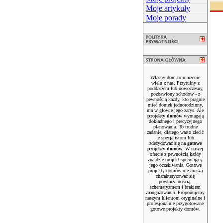
Moje artykuły
Moje porady
Własny dom to marzenie
wielu z nas. Przytulny z
poddaszem lub nowoczesny,
pozbawiony schodów - z
pewnością każdy, kto pragnie
mieć domek jednorodzinny,
ma w głowie jego zarys. Ale
projekty domów
wymagają
dokładnego i precyzyjnego
planowania. To trudne
zadanie, dlatego warto zlecić
je specjalistom lub
zdecydować się na
gotowe
projekty domów
. W naszej
ofercie z pewnością każdy
znajdzie projekt spełniający
jego oczekiwania. Gotowe
projekty domów nie muszą
charakteryzować się
powtarzalnością,
schematyzmem i brakiem
zaangażowania. Proponujemy
naszym klientom oryginalne i
profesjonalnie przygotowane
gotowe projekty domów.