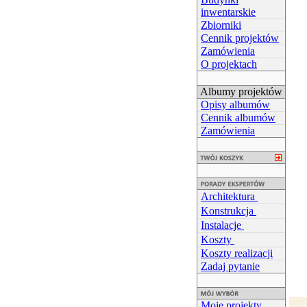
inwentarskie
Zbiorniki
Cennik projektów
Zamówienia
O projektach
Albumy projektów
Opisy albumów
Cennik albumów
Zamówienia
Architektura
Konstrukcja
Instalacje
Koszty
Koszty realizacji
Zadaj pytanie
Moje projekty