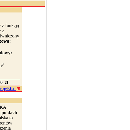
 z funkcją
y z
piwniczony
kowa:
udowy:
3
m
0 zł
projektu
KA –
 po dach
lska to
mentów
szenia