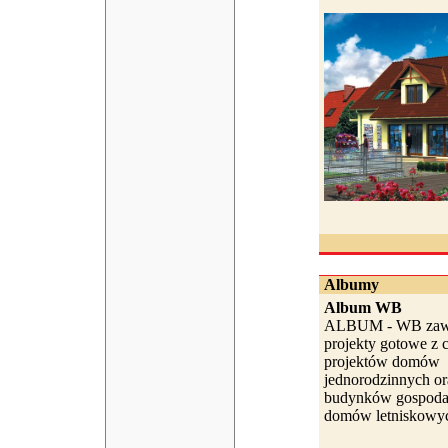
Albumy
Album WB
ALBUM - WB zawi
projekty gotowe z c
projektów domów
jednorodzinnych or
budynków gospodar
domów letniskowyc