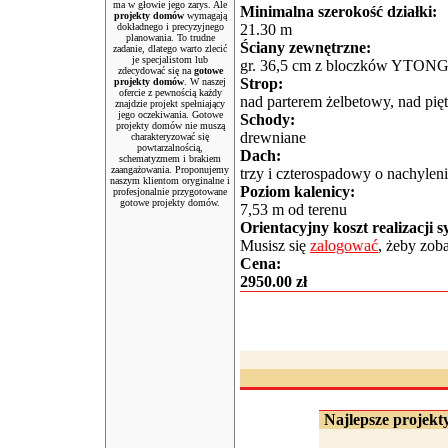
ma w głowie jego zarys. Ale
Minimalna szerokość działki:
projekty domów
wymagają
dokładnego i precyzyjnego
21.30 m
planowania. To trudne
Ściany zewnętrzne:
zadanie, dlatego warto zlecić
je specjalistom lub
gr. 36,5 cm z bloczków YTON
zdecydować się na
gotowe
Strop:
projekty domów
. W naszej
ofercie z pewnością każdy
nad parterem żelbetowy, nad pi
znajdzie projekt spełniający
jego oczekiwania. Gotowe
Schody:
projekty domów nie muszą
drewniane
charakteryzować się
powtarzalnością,
Dach:
schematyzmem i brakiem
zaangażowania. Proponujemy
trzy i czterospadowy o nachylen
naszym klientom oryginalne i
Poziom kalenicy:
profesjonalnie przygotowane
gotowe projekty domów.
7,53 m od terenu
Orientacyjny koszt realizacji 
Musisz się
zalogować
, żeby zob
Cena:
2950.00 zł
Najlepsze projekty