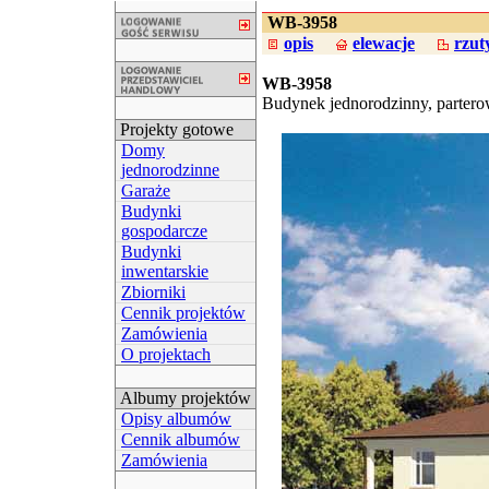
WB-3958
opis
elewacje
rzut
WB-3958
Budynek jednorodzinny, partero
Projekty gotowe
Domy
jednorodzinne
Garaże
Budynki
gospodarcze
Budynki
inwentarskie
Zbiorniki
Cennik projektów
Zamówienia
O projektach
Albumy projektów
Opisy albumów
Cennik albumów
Zamówienia