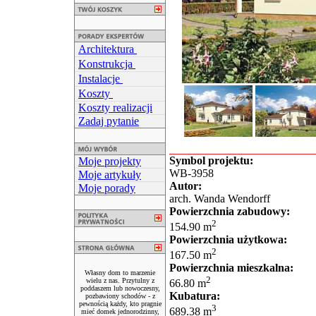
Architektura
Konstrukcja
Instalacje
Koszty
Koszty realizacji
Zadaj pytanie
Symbol projektu:
Moje projekty
WB-3958
Moje artykuły
Autor:
Moje porady
arch. Wanda Wendorff
Powierzchnia zabudowy:
2
154.90 m
Powierzchnia użytkowa:
2
167.50 m
Powierzchnia mieszkalna:
Własny dom to marzenie
2
wielu z nas. Przytulny z
66.80 m
poddaszem lub nowoczesny,
Kubatura:
pozbawiony schodów - z
pewnością każdy, kto pragnie
3
689.38 m
mieć domek jednorodzinny,