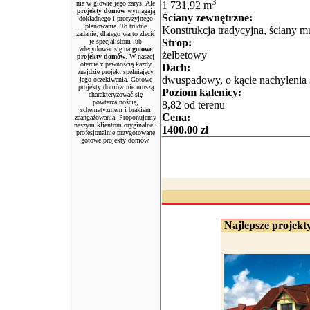
3
ma w głowie jego zarys. Ale
1 731,92 m
projekty domów
wymagają
Ściany zewnętrzne:
dokładnego i precyzyjnego
planowania. To trudne
Konstrukcja tradycyjna, ścian
zadanie, dlatego warto zlecić
Strop:
je specjalistom lub
zdecydować się na
gotowe
żelbetowy
projekty domów
. W naszej
ofercie z pewnością każdy
Dach:
znajdzie projekt spełniający
dwuspadowy, o kącie nachylenia 3
jego oczekiwania. Gotowe
projekty domów nie muszą
Poziom kalenicy:
charakteryzować się
powtarzalnością,
8,82 od terenu
schematyzmem i brakiem
Cena:
zaangażowania. Proponujemy
naszym klientom oryginalne i
1400.00 zł
profesjonalnie przygotowane
gotowe projekty domów.
Najlepsze projekty