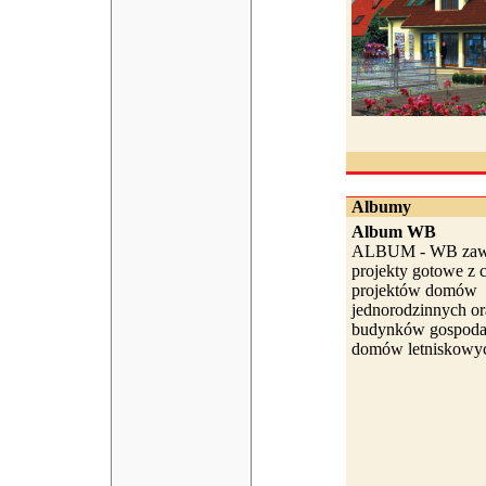
Albumy
Album WB
ALBUM - WB zawi
projekty gotowe z c
projektów domów
jednorodzinnych or
budynków gospodar
domów letniskowyc