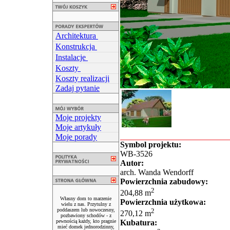
Architektura
Konstrukcja
Instalacje
Koszty
Koszty realizacji
Zadaj pytanie
Moje projekty
Moje artykuły
Moje porady
Symbol projektu:
WB-3526
Autor:
arch. Wanda Wendorff
Powierzchnia zabudowy:
2
204,88 m
Własny dom to marzenie
Powierzchnia użytkowa:
wielu z nas. Przytulny z
poddaszem lub nowoczesny,
2
270,12 m
pozbawiony schodów - z
pewnością każdy, kto pragnie
Kubatura:
mieć domek jednorodzinny,