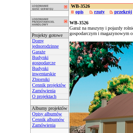
WB-3526
opis
rzuty
przekrój
WB-3526
Garaż na maszyny i pojazdy roln
gospodarczym i magazynowym or
Projekty gotowe
Domy
jednorodzinne
Garaże
Budynki
gospodarcze
Budynki
inwentarskie
Zbiorniki
Cennik projektów
Zamówienia
O projektach
Albumy projektów
Opisy albumów
Cennik albumów
Zamówienia