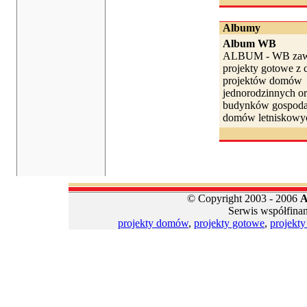
Albumy
Album WB
ALBUM - WB zawi
projekty gotowe z c
projektów domów
jednorodzinnych or
budynków gospoda
domów letniskowyc
© Copyright 2003 - 2006
A
Serwis współfina
projekty domów
,
projekty gotowe
,
projekt