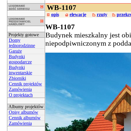
WB-1107
opis
elewacje
rzuty
przekr
WB-1107
Budynek mieszkalny jest ob
Projekty gotowe
Domy
niepodpiwniczonym z podda
jednorodzinne
Garaże
Budynki
gospodarcze
Budynki
inwentarskie
Zbiorniki
Cennik projektów
Zamówienia
O projektach
Albumy projektów
Opisy albumów
Cennik albumów
Zamówienia