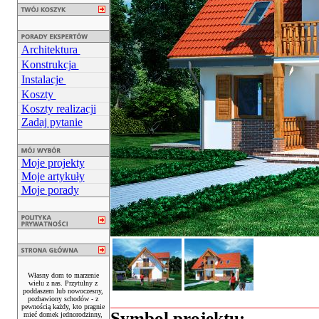
Architektura
Konstrukcja
Instalacje
Koszty
Koszty realizacji
Zadaj pytanie
Moje projekty
Moje artykuły
Moje porady
Własny dom to marzenie
wielu z nas. Przytulny z
poddaszem lub nowoczesny,
pozbawiony schodów - z
pewnością każdy, kto pragnie
Symbol projektu:
mieć domek jednorodzinny,