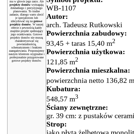
ma w głowie jego zarys. Ale
projekty domów
wymagają
WB-1107
dokładnego i precyzyjnego
planowania. To trudne
Autor:
zadanie, dlatego warto zlecić
je specjalistom lub
zdecydować się na
gotowe
arch. Tadeusz Rutkowski
projekty domów
. W naszej
ofercie z pewnością każdy
Powierzchnia zabudowy:
znajdzie projekt spełniający
jego oczekiwania. Gotowe
projekty domów nie muszą
2
charakteryzować się
93,45 + taras 15,40 m
powtarzalnością,
schematyzmem i brakiem
Powierzchnia użytkowa:
zaangażowania. Proponujemy
naszym klientom oryginalne i
profesjonalnie przygotowane
2
121,85 m
gotowe projekty domów.
Powierzchnia mieszkalna:
powierzchnia netto 136,82 
Kubatura:
3
548,57 m
Ściany zewnętrzne:
gr. 39 cm: z pustaków ceram
Strop:
jako płyta żelbetowa monolit