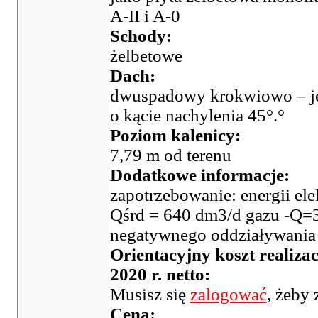
A-II i A-0
Schody:
żelbetowe
Dach:
dwuspadowy krokwiowo – jęt
o kącie nachylenia 45°.°
Poziom kalenicy:
7,79 m od terenu
Dodatkowe informacje:
zapotrzebowanie: energii e
Qśrd = 640 dm3/d gazu -Q=3
negatywnego oddziaływania n
Orientacyjny koszt realiza
2020 r. netto:
Musisz się
zalogować
, żeby 
Cena: