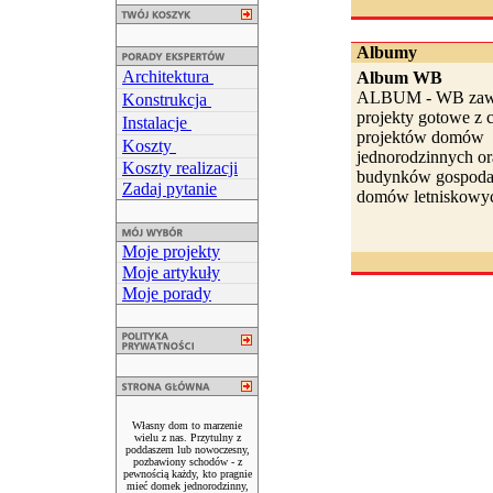
Albumy
Architektura
Album WB
ALBUM - WB zawi
Konstrukcja
projekty gotowe z c
Instalacje
projektów domów
Koszty
jednorodzinnych or
Koszty realizacji
budynków gospodar
Zadaj pytanie
domów letniskowyc
Moje projekty
Moje artykuły
Moje porady
Własny dom to marzenie
wielu z nas. Przytulny z
poddaszem lub nowoczesny,
pozbawiony schodów - z
pewnością każdy, kto pragnie
mieć domek jednorodzinny,