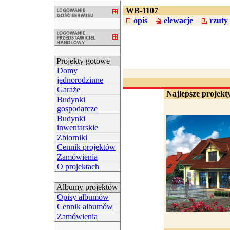
WB-1107
opis
elewacje
rzuty
Projekty gotowe
Domy
jednorodzinne
Garaże
Najlepsze projekty
Budynki
gospodarcze
Budynki
inwentarskie
Zbiorniki
Cennik projektów
Zamówienia
O projektach
Albumy projektów
Opisy albumów
Cennik albumów
Zamówienia