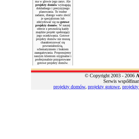
ma w głowie jego zarys. Ale
projekty domów
wymagają
dokładnego i precyzyjnego
planowania. To trudne
zadanie, dlatego warto zlecić
je specjalistom lub
zdecydować się na
gotowe
projekty domów
. W naszej
ofercie z pewnością każdy
znajdzie projekt spełniający
jego oczekiwania. Gotowe
projekty domów nie muszą
charakteryzować się
powtarzalnością,
schematyzmem i brakiem
zaangażowania. Proponujemy
naszym klientom oryginalne i
profesjonalnie przygotowane
gotowe projekty domów.
© Copyright 2003 - 2006
A
Serwis współfina
projekty domów
,
projekty gotowe
,
projekt