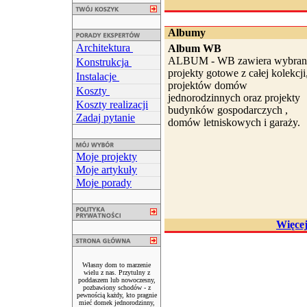
Albumy
Architektura
Album WB
ALBUM - WB zawiera wybran
Konstrukcja
projekty gotowe z całej kolekcji
Instalacje
projektów domów
Koszty
jednorodzinnych oraz projekty
Koszty realizacji
budynków gospodarczych ,
Zadaj pytanie
domów letniskowych i garaży.
Moje projekty
Moje artykuły
Moje porady
Więce
Własny dom to marzenie
wielu z nas. Przytulny z
poddaszem lub nowoczesny,
pozbawiony schodów - z
pewnością każdy, kto pragnie
mieć domek jednorodzinny,