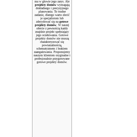
ma w głowie jego zarys. Ale
projekty domów
wymagają
dokładnego i precyzyjnego
planowania. To trudne
zadanie, dlatego warto zlecić
je specjalistom lub
zdecydować się na
gotowe
projekty domów
. W naszej
ofercie z pewnością każdy
znajdzie projekt spełniający
jego oczekiwania. Gotowe
projekty domów nie muszą
charakteryzować się
powtarzalnością,
schematyzmem i brakiem
zaangażowania. Proponujemy
naszym klientom oryginalne i
profesjonalnie przygotowane
gotowe projekty domów.