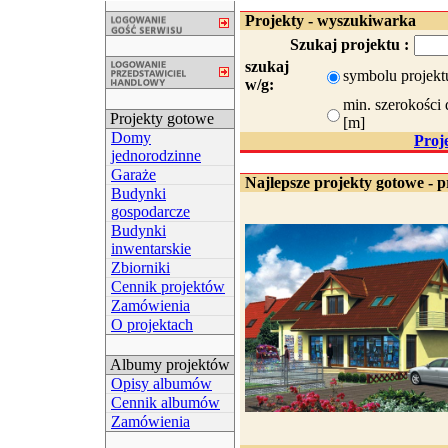
Projekty - wyszukiwarka
Szukaj projektu :
szukaj
symbolu projekt
w/g:
min. szerokości 
Projekty gotowe
[m]
Domy
Proj
jednorodzinne
Garaże
Najlepsze projekty gotowe - p
Budynki
gospodarcze
Budynki
inwentarskie
Zbiorniki
Cennik projektów
Zamówienia
O projektach
Albumy projektów
Opisy albumów
Cennik albumów
Zamówienia