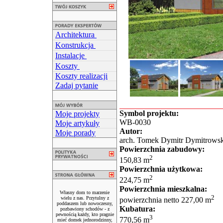
Architektura
Konstrukcja
Instalacje
Koszty
Koszty realizacji
Zadaj pytanie
Symbol projektu:
Moje projekty
WB-0030
Moje artykuły
Autor:
Moje porady
arch. Tomek Dymitr Dymitrowski
Powierzchnia zabudowy:
2
150,83 m
Powierzchnia użytkowa:
2
224,75 m
Powierzchnia mieszkalna:
Własny dom to marzenie
2
wielu z nas. Przytulny z
powierzchnia netto 227,00 m
poddaszem lub nowoczesny,
Kubatura:
pozbawiony schodów - z
pewnością każdy, kto pragnie
3
770,56 m
mieć domek jednorodzinny,