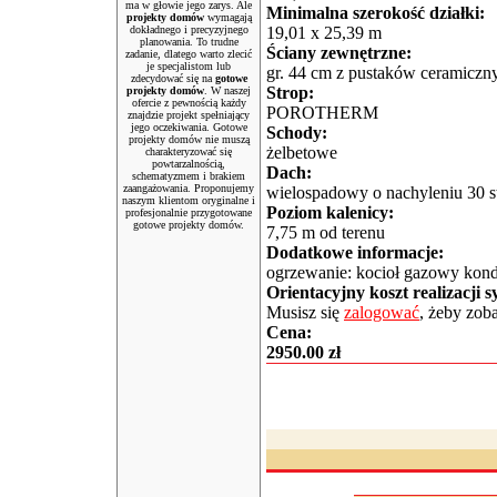
ma w głowie jego zarys. Ale
Minimalna szerokość działki:
projekty domów
wymagają
dokładnego i precyzyjnego
19,01 x 25,39 m
planowania. To trudne
Ściany zewnętrzne:
zadanie, dlatego warto zlecić
je specjalistom lub
gr. 44 cm z pustaków cerami
zdecydować się na
gotowe
Strop:
projekty domów
. W naszej
ofercie z pewnością każdy
POROTHERM
znajdzie projekt spełniający
jego oczekiwania. Gotowe
Schody:
projekty domów nie muszą
żelbetowe
charakteryzować się
powtarzalnością,
Dach:
schematyzmem i brakiem
zaangażowania. Proponujemy
wielospadowy o nachyleniu 30 s
naszym klientom oryginalne i
Poziom kalenicy:
profesjonalnie przygotowane
gotowe projekty domów.
7,75 m od terenu
Dodatkowe informacje:
ogrzewanie: kocioł gazowy kond
Orientacyjny koszt realizacji 
Musisz się
zalogować
, żeby zob
Cena:
2950.00 zł