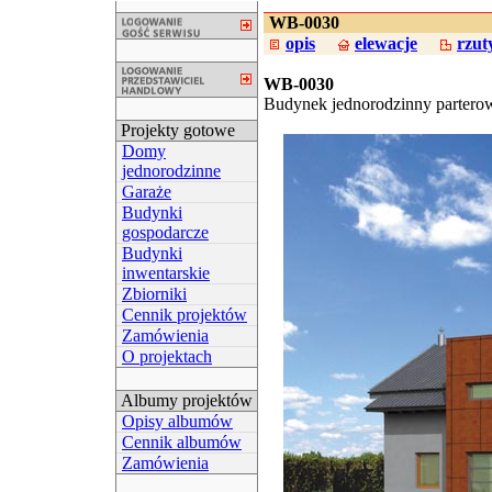
WB-0030
opis
elewacje
rzut
WB-0030
Budynek jednorodzinny partero
Projekty gotowe
Domy
jednorodzinne
Garaże
Budynki
gospodarcze
Budynki
inwentarskie
Zbiorniki
Cennik projektów
Zamówienia
O projektach
Albumy projektów
Opisy albumów
Cennik albumów
Zamówienia