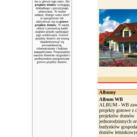
ma w głowie jego zarys. Ale
projekty domów
wymagają
dokładnego i precyzyjnego
planowania. To trudne
zadanie, dlatego warto zlecić
je specjalistom lub
zdecydować się na
gotowe
projekty domów
. W naszej
ofercie z pewnością każdy
znajdzie projekt spełniający
jego oczekiwania. Gotowe
projekty domów nie muszą
charakteryzować się
powtarzalnością,
schematyzmem i brakiem
zaangażowania. Proponujemy
naszym klientom oryginalne i
profesjonalnie przygotowane
gotowe projekty domów.
Albumy
Album WB
ALBUM - WB zawi
projekty gotowe z c
projektów domów
jednorodzinnych or
budynków gospodar
domów letniskowyc