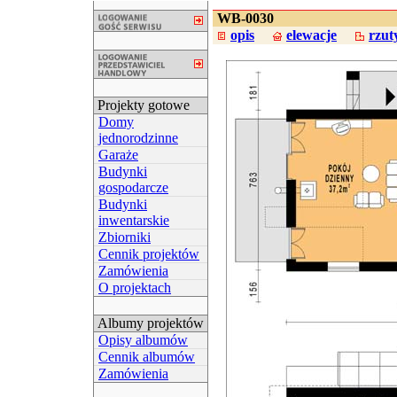
WB-0030
opis
elewacje
rzut
Projekty gotowe
Domy
jednorodzinne
Garaże
Budynki
gospodarcze
Budynki
inwentarskie
Zbiorniki
Cennik projektów
Zamówienia
O projektach
Albumy projektów
Opisy albumów
Cennik albumów
Zamówienia