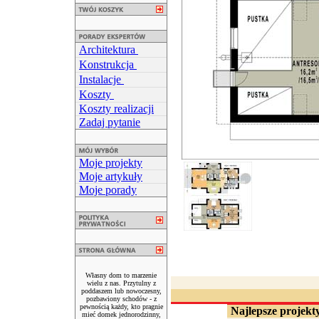
Architektura
Konstrukcja
Instalacje
Koszty
Koszty realizacji
Zadaj pytanie
Moje projekty
Moje artykuły
Moje porady
Własny dom to marzenie
wielu z nas. Przytulny z
poddaszem lub nowoczesny,
pozbawiony schodów - z
pewnością każdy, kto pragnie
Najlepsze projekty
mieć domek jednorodzinny,