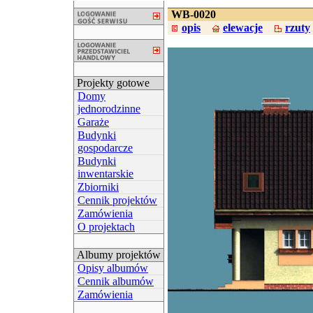
WB-0020
opis
elewacje
rzuty
Projekty gotowe
Domy
jednorodzinne
Garaże
Budynki
gospodarcze
Budynki
inwentarskie
Zbiorniki
Cennik projektów
Zamówienia
O projektach
Albumy projektów
Opisy albumów
Cennik albumów
Zamówienia