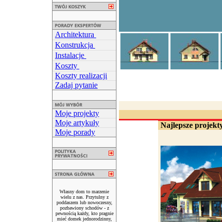
Architektura
Konstrukcja
Instalacje
Koszty
Koszty realizacji
Zadaj pytanie
Moje projekty
Moje artykuły
Najlepsze projekty
Moje porady
Własny dom to marzenie
wielu z nas. Przytulny z
poddaszem lub nowoczesny,
pozbawiony schodów - z
pewnością każdy, kto pragnie
mieć domek jednorodzinny,