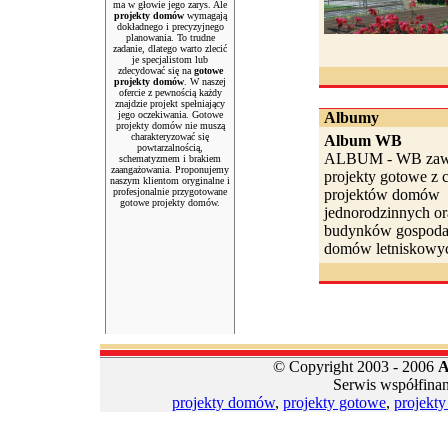
ma w głowie jego zarys. Ale
projekty domów
wymagają
dokładnego i precyzyjnego
planowania. To trudne
zadanie, dlatego warto zlecić
je specjalistom lub
zdecydować się na
gotowe
projekty domów
. W naszej
ofercie z pewnością każdy
znajdzie projekt spełniający
jego oczekiwania. Gotowe
Albumy
projekty domów nie muszą
charakteryzować się
Album WB
powtarzalnością,
ALBUM - WB zawi
schematyzmem i brakiem
zaangażowania. Proponujemy
projekty gotowe z c
naszym klientom oryginalne i
profesjonalnie przygotowane
projektów domów
gotowe projekty domów.
jednorodzinnych or
budynków gospodar
domów letniskowyc
© Copyright 2003 - 2006
A
Serwis współfina
projekty domów
,
projekty gotowe
,
projekt