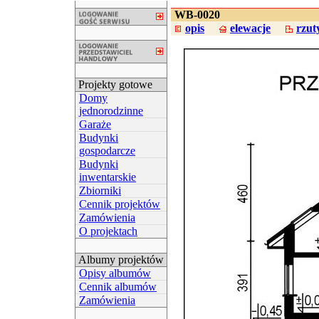
WB-0020
opis
elewacje
rzut
Projekty gotowe
Domy
jednorodzinne
Garaże
Budynki
gospodarcze
Budynki
inwentarskie
Zbiorniki
Cennik projektów
Zamówienia
O projektach
Albumy projektów
Opisy albumów
Cennik albumów
Zamówienia