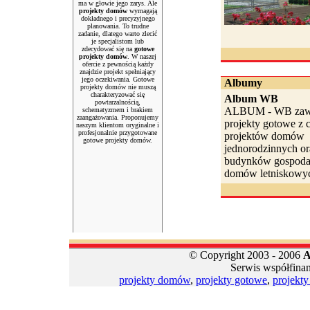
ma w głowie jego zarys. Ale
projekty domów
wymagają
dokładnego i precyzyjnego
planowania. To trudne
zadanie, dlatego warto zlecić
je specjalistom lub
zdecydować się na
gotowe
projekty domów
. W naszej
ofercie z pewnością każdy
znajdzie projekt spełniający
jego oczekiwania. Gotowe
Albumy
projekty domów nie muszą
charakteryzować się
Album WB
powtarzalnością,
ALBUM - WB zawi
schematyzmem i brakiem
zaangażowania. Proponujemy
projekty gotowe z c
naszym klientom oryginalne i
profesjonalnie przygotowane
projektów domów
gotowe projekty domów.
jednorodzinnych or
budynków gospodar
domów letniskowyc
© Copyright 2003 - 2006
A
Serwis współfina
projekty domów
,
projekty gotowe
,
projekt