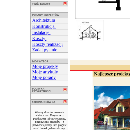
Architektura
Konstrukcja
Instalacje
Koszty
Koszty realizacji
Zadaj pytanie
Moje projekty
Moje artykuły
Najlepsze projekty
Moje porady
Własny dom to marzenie
wielu z nas. Przytulny z
poddaszem lub nowoczesny,
pozbawiony schodów - z
pewnością każdy, kto pragnie
mieć domek jednorodzinny,