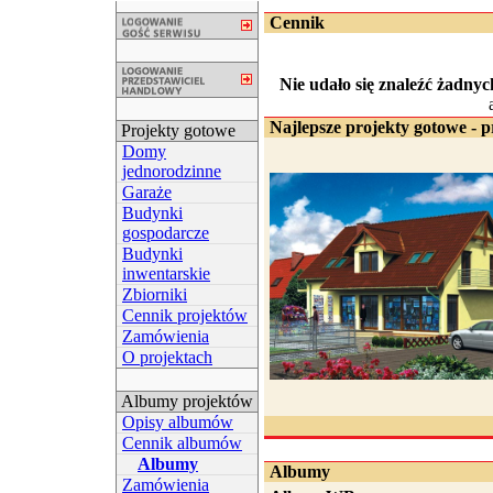
Cennik
Nie udało się znaleźć żadnyc
Najlepsze projekty gotowe - p
Projekty gotowe
Domy
jednorodzinne
Garaże
Budynki
gospodarcze
Budynki
inwentarskie
Zbiorniki
Cennik projektów
Zamówienia
O projektach
Albumy projektów
Opisy albumów
Cennik albumów
Albumy
Albumy
Zamówienia