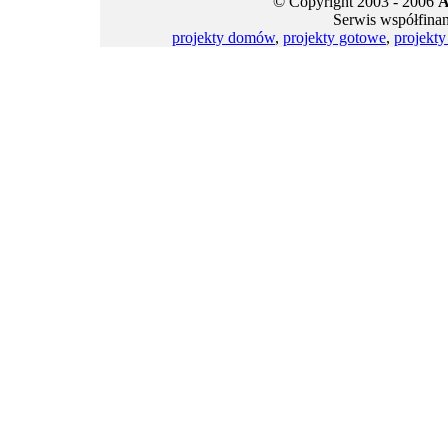
© Copyright 2003 - 2006
A
Serwis współfina
projekty domów
,
projekty gotowe
,
projekt