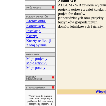
Album WB
ALBUM - WB zawiera wybran
projekty gotowe z całej kolekcji
projektów domów
jednorodzinnych oraz projekty
Architektura
budynków gospodarczych ,
Konstrukcja
domów letniskowych i garaży.
Instalacje
Koszty
Koszty realizacji
Zadaj pytanie
Moje projekty
Moje artykuły
Moje porady
Więce
Własny dom to marzenie
wielu z nas. Przytulny z
poddaszem lub nowoczesny,
pozbawiony schodów - z