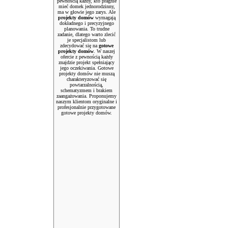
pewnością każdy, kto pragnie
mieć domek jednorodzinny,
ma w głowie jego zarys. Ale
projekty domów
wymagają
dokładnego i precyzyjnego
planowania. To trudne
zadanie, dlatego warto zlecić
je specjalistom lub
zdecydować się na
gotowe
projekty domów
. W naszej
ofercie z pewnością każdy
znajdzie projekt spełniający
jego oczekiwania. Gotowe
projekty domów nie muszą
charakteryzować się
powtarzalnością,
schematyzmem i brakiem
zaangażowania. Proponujemy
naszym klientom oryginalne i
profesjonalnie przygotowane
gotowe projekty domów.